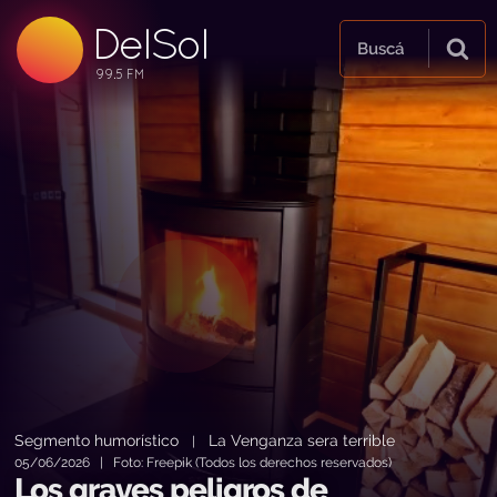
DelSol
99.5 FM
Buscá
99.5 FM
99.5 FM
Segmento humorístico
La Venganza sera terrible
|
05/06/2026 | Foto: Freepik (Todos los derechos reservados)
Los graves peligros de