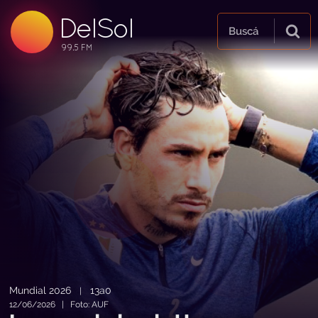
DelSol
99.5 FM
Buscá
99.5 FM
99.5 FM
Mundial 2026
13a0
|
12/06/2026 | Foto: AUF