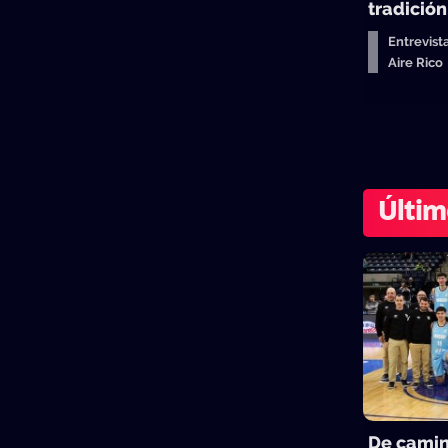
tradició
Entrevist
Aire Ric
Últim
De camin