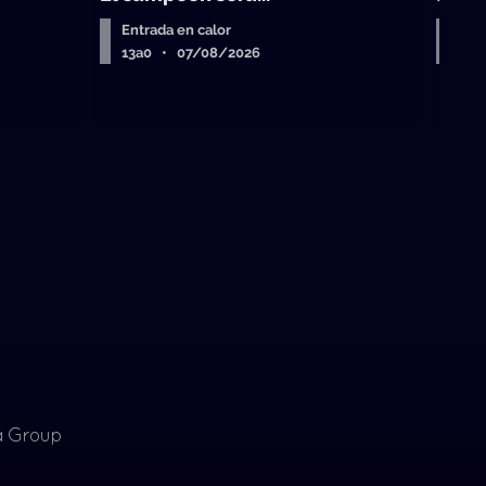
Entrada en calor
Equ
13a0 • 07/08/2026
La 
ia Group