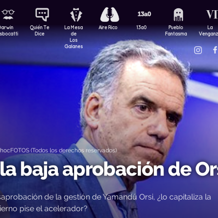
Darwin
Quién Te
La Mesa
Aire Rico
13a0
Pueblo
La
sbocatti
Dice
de
Fantasma
Vengan
Los
Galanes
dhocFOTOS (Todos los derechos reservados)
la baja aprobación de Or
probación de la gestión de Yamandú Orsi, ¿lo capitaliza la
erno pise el acelerador?