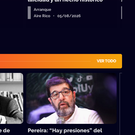
Arranque
Arr
Aire Rico • 05/08/2026
Air
VER TODO
M
e de
Pereira: “Hay presiones” del