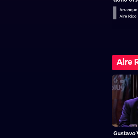
Arranque
Aire Ric
Aire 
Gustavo 