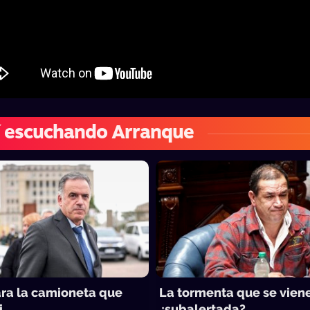
í escuchando Arranque
ara la camioneta que
La tormenta que se vien
i
¿subalertada?