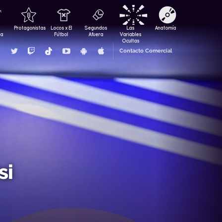
Protagonistas
Locos x El
Segundos
Las
Anatomía
za
Fútbol
Afuera
Variables
Ocultas
Contacto Comercial
si