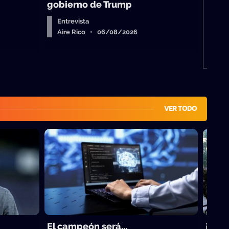
gobierno de Trump
Entrevista
Aire Rico • 06/08/2026
VER TODO
El campeón será...
¡Naci