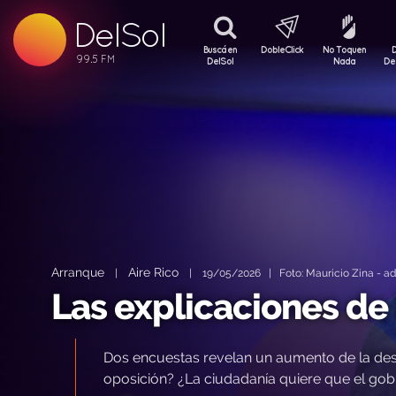
DelSol
99.5 FM
99.5 FM
Buscá en
DobleClick
No Toquen
99.5 FM
DelSol
Nada
De
Arranque
Aire Rico
|
|
19/05/2026 | Foto: Mauricio Zina - a
Las explicaciones de 
Dos encuestas revelan un aumento de la desa
oposición? ¿La ciudadanía quiere que el gobi