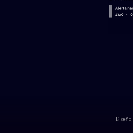
Alerta na
13a0 • 
Diseño,