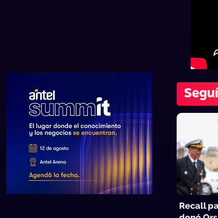
Segu
Recall p
donó Ors