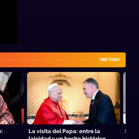
VER TODO
e:
La visita del Papa: entre la
Se b
laicidad y un hecho histórico
Ampl