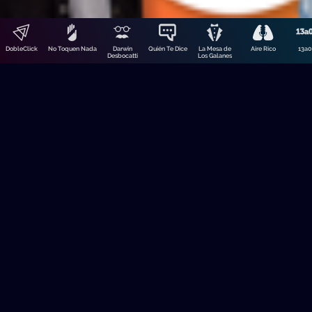
La playlist de Dj Silencio
La playlist d
DobleClick
No Toquen Nada
Darwin
Quién Te Dice
La Mesa de
Aire Rico
13a0
Desbocatti
Los Galanes
Playlists 2025
Playlists 2025
Nosotros • 31/12/2025
Nosotros • 31/
Las variables ocultas