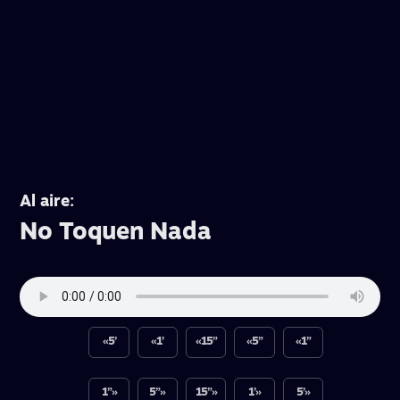
Al aire:
No Toquen Nada
«5’
«1’
«15”
«5”
«1”
1”»
5”»
15”»
1’»
5’»