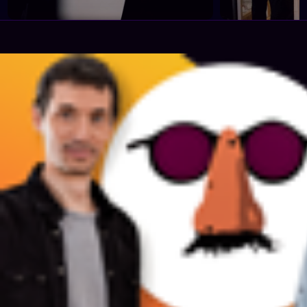
No hay cupos y Darwin organiza
Darwin no ent
excursiones para vacunarse
temperatura e
contra el meningococo en el
cómo corren p
Norte
gobierno por 
cubanos
Columna de Darwin
No Toquen Nada • 05/08/2026
Columna de Dar
No Toquen Nad
Nosotros