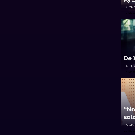
LA CH
La Mes
De 
LA CH
La Mes
“No
sol
LA CH
La Mes