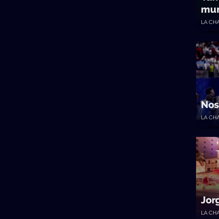
mu
LA CH
La Mes
Nos
LA CH
La Mes
Jor
LA CH