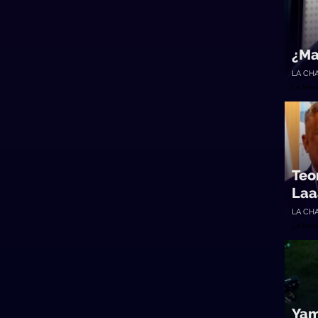
¿Ma
LA CH
La Mes
Teo
Laa
LA CH
La Mes
Yam