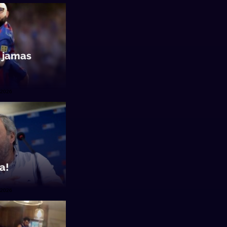
 jamas
/2026
a!
/2026