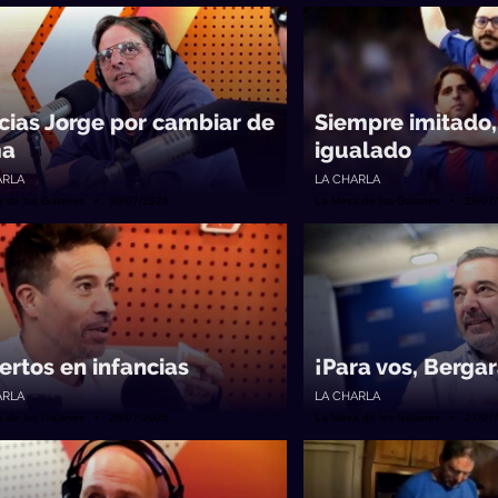
cias Jorge por cambiar de
Siempre imitado,
ma
igualado
ARLA
LA CHARLA
a de los Galanes • 30/07/2026
La Mesa de los Galanes • 29/07
ertos en infancias
¡Para vos, Bergar
ARLA
LA CHARLA
a de los Galanes • 28/07/2026
La Mesa de los Galanes • 27/07