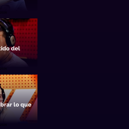
/2026
tido del
/2026
brar lo que
/2026