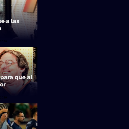
ue a las
a
/2026
para que al
jor
/2026