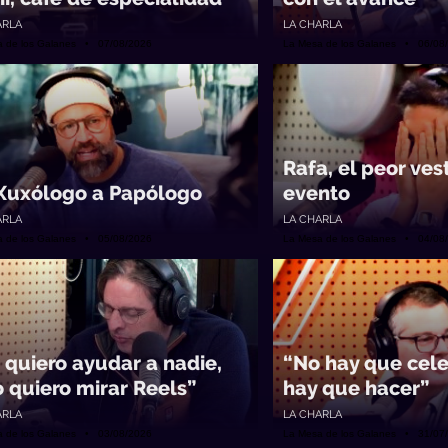
ARLA
LA CHARLA
a de los Galanes • 07/08/2026
La Mesa de los Galanes • 06/08
Rafa, el peor ves
Xuxólogo a Papólogo
evento
ARLA
LA CHARLA
a de los Galanes • 05/08/2026
La Mesa de los Galanes • 04/08
 quiero ayudar a nadie,
“No hay que cele
o quiero mirar Reels”
hay que hacer”
ARLA
LA CHARLA
a de los Galanes • 03/08/2026
La Mesa de los Galanes • 31/07