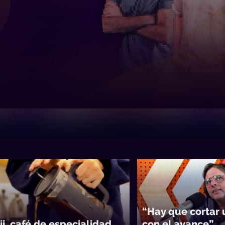
“Hay que cortar 
ii, café de especialidad
con el avance”