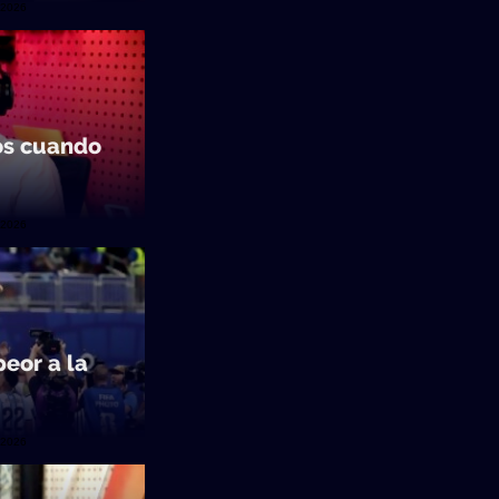
/2026
os cuando
/2026
eor a la
/2026