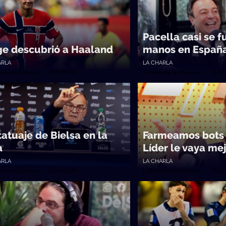
Pacella casi se f
ge descubrió a Haaland
manos en Españ
ARLA
LA CHARLA
a de los Galanes • 06/07/2026
La Mesa de los Galanes • 03/07
tatuaje de Bielsa en la
Farmeamos bots 
a
Líder le vaya me
ARLA
LA CHARLA
a de los Galanes • 02/07/2026
La Mesa de los Galanes • 01/07