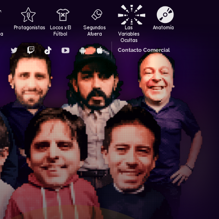
Protagonistas
Locos x El
Segundos
Las
Anatomía
za
Fútbol
Afuera
Variables
Ocultas
Contacto Comercial