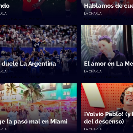
ndo
Hablamos de cu
ARLA
LA CHARLA
a de los Galanes • 20/07/2026
La Mesa de los Galanes • 17/07
 duele La Argentina
El amor en La M
ARLA
LA CHARLA
a de los Galanes • 16/07/2026
La Mesa de los Galanes • 15/07
¡Volvió Pablo! (
ge la pasó mal en Miami
del descenso)
ARLA
LA CHARLA