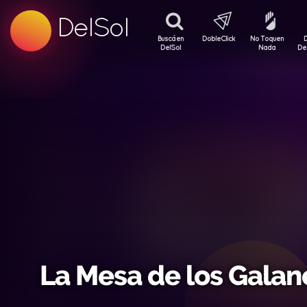
99.5 FM
DelSol
99.5 FM
Buscá en
DobleClick
No Toquen
DelSol
Nada
De
La Mesa de los Galan