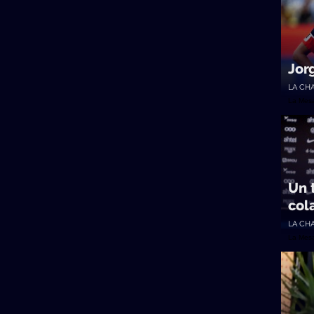
Jor
LA CH
La Mes
Un 
col
LA CH
La Mes