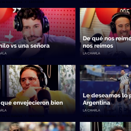
a de los Galanes • 14/07/2026
La Mesa de los Galanes • 13/07
De qué nos reím
ilo vs una señora
nos reímos
ARLA
LA CHARLA
a de los Galanes • 10/07/2026
La Mesa de los Galanes • 09/07
Le deseamos lo p
 que envejecieron bien
Argentina
ARLA
LA CHARLA
a de los Galanes • 08/07/2026
La Mesa de los Galanes • 07/07