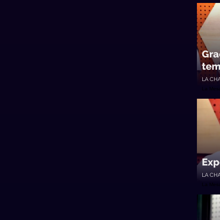
Gra
te
LA CH
La Mes
Exp
LA CH
La Mes