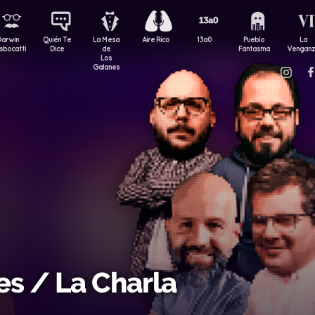
Darwin
Quién Te
La Mesa
Aire Rico
13a0
Pueblo
La
sbocatti
Dice
de
Fantasma
Vengan
Los
Galanes
es / La Charla