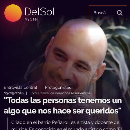
DelSol
99.5 FM
Buscá
99.5 FM
99.5 FM
Entrevista central
Protagonistas
|
09/05/2026 | Foto: (Todos los derechos reservados)
"Todas las personas tenemos un
algo que nos hace ser queridos"
Criado en el barrio Peñarol, es artista y docente de
música. Es conocido en el mundo artístico como 'El