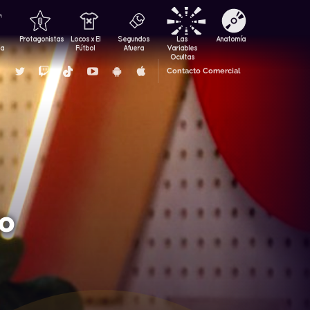
Protagonistas
Locos x El
Segundos
Las
Anatomía
za
Fútbol
Afuera
Variables
Ocultas
Contacto Comercial
do