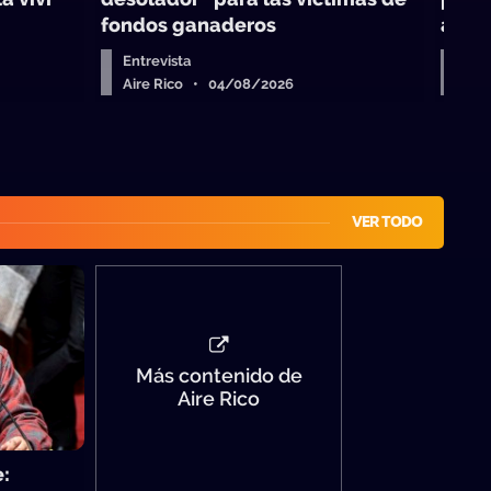
fondos ganaderos
agra
Entrevista
Entr
Aire Rico • 04/08/2026
Air
VER TODO
Más contenido de
Aire Rico
e: