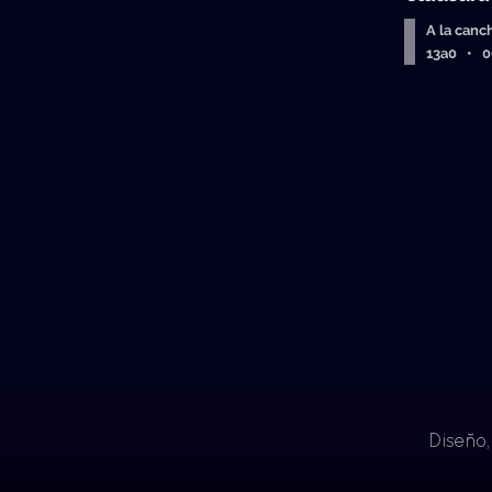
A la canc
13a0 • 
Diseño,