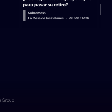
para pasar su retiro?
Tio 
La 
Sobremesa
La Mesa de los Galanes • 06/08/2026
ia Group