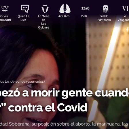
Darwin
Quién Te
La Mesa
Aire Rico
13a0
Pueblo
La
sbocatti
Dice
de
Fantasma
Vengan
Los
Galanes
os los derechos reservados)
pezó a morir gente cuan
 contra el Covid
tidad Soberana: su posición sobre el aborto, la marihuana, las