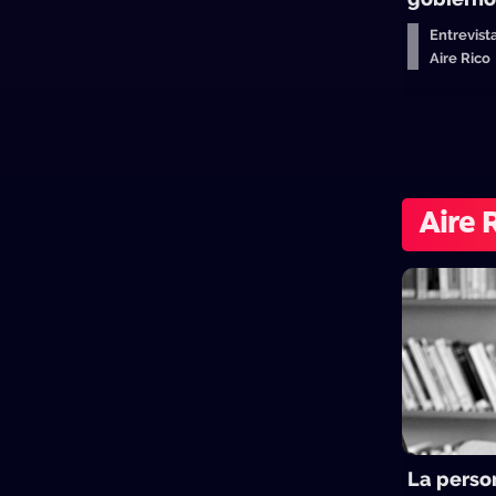
Entrevist
Aire Ric
Aire 
La perso