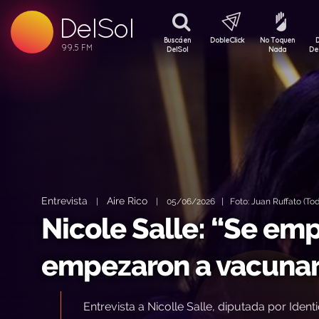
DelSol
99.5 FM
99.5 FM
Buscá en
DobleClick
No Toquen
99.5 FM
DelSol
Nada
De
Entrevista
Aire Rico
|
|
05/06/2026 | Foto: Juan Ruffato (Tod
Nicole Salle: “Se em
empezaron a vacunar”
Entrevista a Nicolle Salle, diputada por Iden