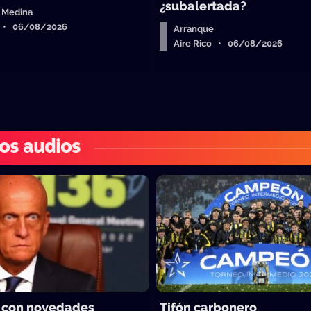
¿subalertada?
 Medina
o • 06/08/2026
Arranque
Aire Rico • 06/08/2026
os audios
 con novedades
Tifón carbonero