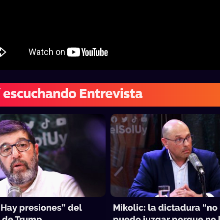
 escuchando Entrevista
“Hay presiones” del
Mikolic: la dictadura “no 
 de Trump
puedo juzgar porque no l