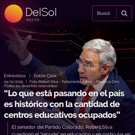
DelSol
99.5 FM
Buscá
99.5 FM
99.5 FM
Entrevistas
Doble Click
|
04/11/2025 | Foto: Robert Silva - Parlamento Adhoc - Mauricio Zina
(Todos los derechos reservados)
“Lo que está pasando en el país
es histórico con la cantidad de
centros educativos ocupados”
El senador del Partido Colorado, Robert Silva
cuestionó el “recorte” en educación y en particular en