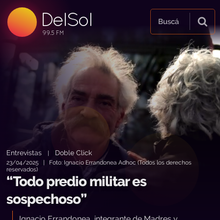
DelSol
99.5 FM
Buscá
99.5 FM
99.5 FM
Entrevistas
Doble Click
|
23/04/2025 | Foto: Ignacio Errandonea Adhoc (Todos los derechos
reservados)
“Todo predio militar es
sospechoso”
Ignacio Errandonea, integrante de Madres y