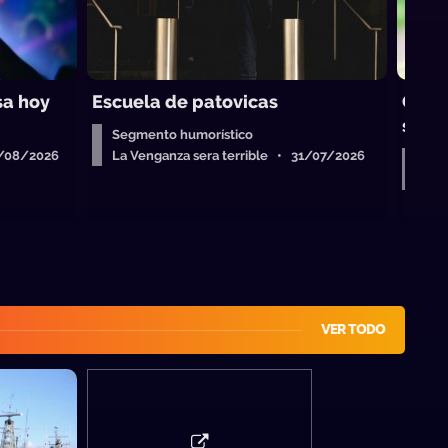
sa hoy
Escuela de patovicas
Conse
segu
Segmento humorístico
4/08/2026
La Venganza sera terrible • 31/07/2026
Seg
La 
VER TODO