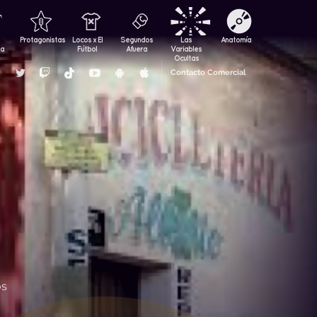
Protagonistas
Locos x El
Segundos
Las
Anatomía
za
Fútbol
Afuera
Variables
Ocultas
Contacto Comercial
os