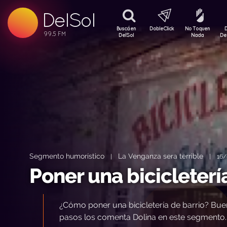
99.5 FM
DelSol
99.5 FM
Buscá en
DobleClick
No Toquen
DelSol
Nada
De
Segmento humorístico
La Venganza sera terrible
|
|
16/
Poner una bicicleterí
¿Cómo poner una bicicletería de barrio? Bueno
pasos los comenta Dolina en este segmento.