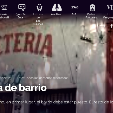
Darwin
Quién Te
La Mesa
Aire Rico
13a0
Pueblo
La
sbocatti
Dice
de
Fantasma
Vengan
Los
Galanes
06/2025 | Foto: (Todos los derechos reservados)
a de barrio
, en primer lugar, el barrio debe estar puesto. El resto de l