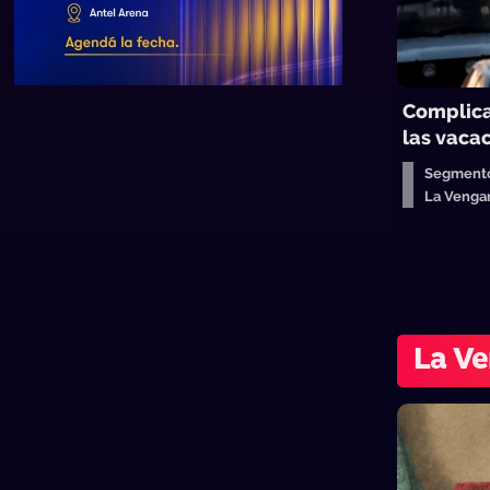
Complica
las vaca
Segmento
La Venga
La Ve