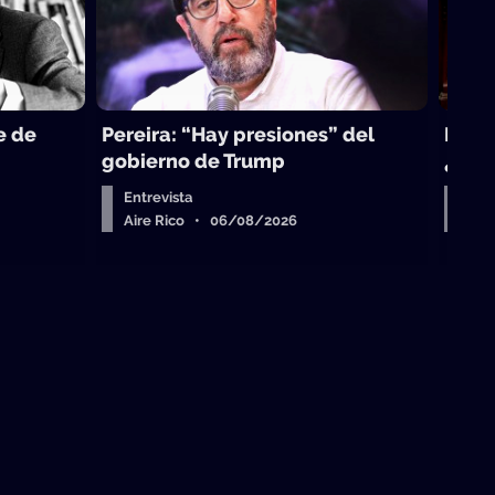
e de
Pereira: “Hay presiones” del
La to
gobierno de Trump
¿sub
Entrevista
Arr
Aire Rico • 06/08/2026
Air