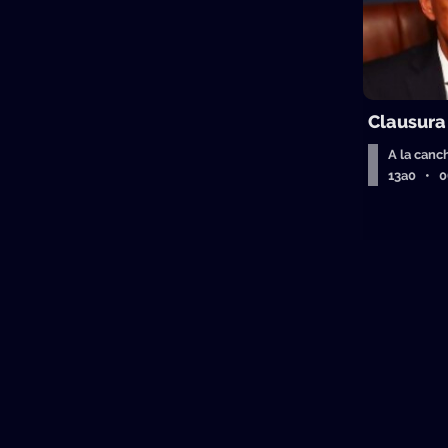
Clausura
A la canc
13a0 • 