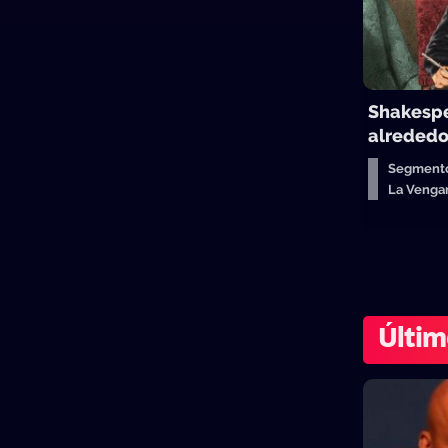
Shakespe
alrededo
Segmento
La Venga
Últim