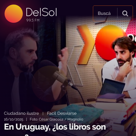
DelSol
99.5 FM
Buscá
99.5 FM
99.5 FM
Ciudadano ilustre
Facil Desviarse
|
16/10/2025 | Foto: César Giacosa / Magnolio
En Uruguay, ¿los libros son