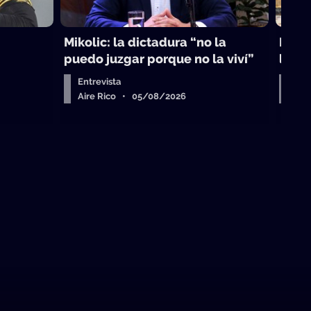
Mikolic: la dictadura “no la
La vi
puedo juzgar porque no la viví”
laici
Entrevista
Arr
Aire Rico • 05/08/2026
Air