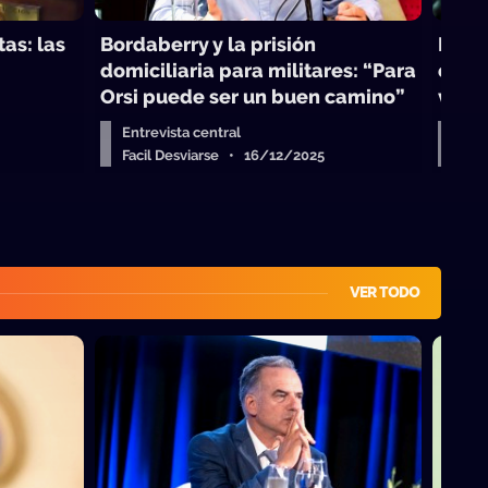
as: las
Bordaberry y la prisión
Nels
domiciliaria para militares: “Para
en la
Orsi puede ser un buen camino”
vaya
Entrevista central
Entr
Facil Desviarse • 16/12/2025
Fac
VER TODO