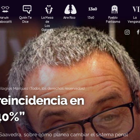
Darwin
Quién Te
La Mesa
Aire Rico
13a0
Pueblo
La
sbocatti
Dice
de
Fantasma
Vengan
Los
Galanes
lagros Márquez (Todos los derechos reservados)
reincidencia en
 40%”
e Saavedra, sobre cómo planea cambiar el sistema penal