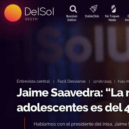
99.5 FM
DelSol
99.5 FM
Buscá en
DobleClick
No Toquen
DelSol
Nada
De
Entrevista central
Facil Desviarse
|
|
17/06/2025 | Foto: Mi
Jaime Saavedra: “La 
adolescentes es del
Hablamos con el presidente del Inisa, Jaim