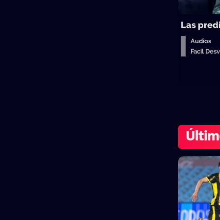
Las pred
Audios
Facil De
Últim