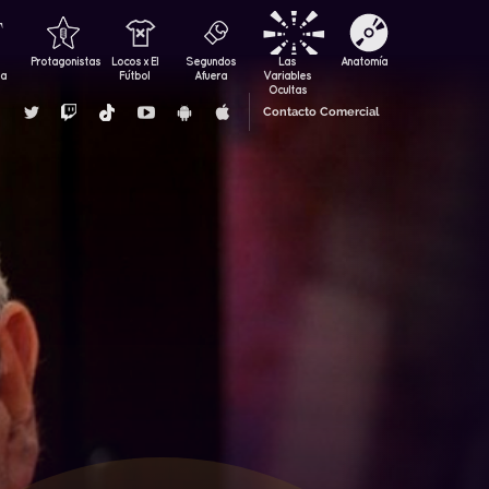
Protagonistas
Locos x El
Segundos
Las
Anatomía
za
Fútbol
Afuera
Variables
Ocultas
Contacto Comercial