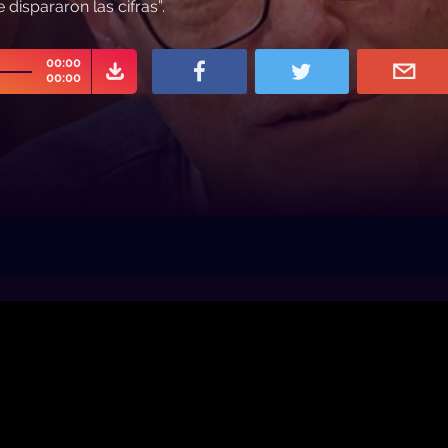
 dispararon las cifras”.
00:00
00:00