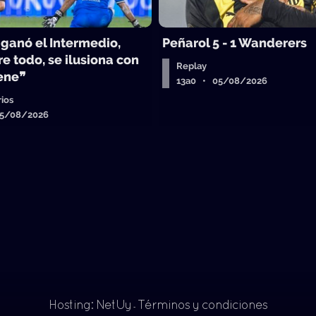
 ganó el Intermedio,
Peñarol 5 - 1 Wanderers
e todo, se ilusiona con
Replay
iene❞
13a0 • 05/08/2026
ios
05/08/2026
Hosting: NetUy
Términos y condiciones
-