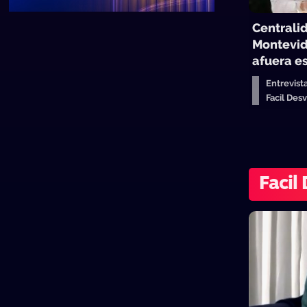
Centrali
Montevid
afuera es
Entrevist
Facil De
Facil