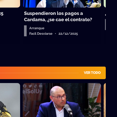
25
Suspendieron los pagos a
¿Vue
Cardama, ¿se cae el contrato?
Aud
Fac
Arranque
Facil Desviarse • 22/12/2025
VER TODO