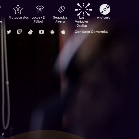
Protagonistas
Locos x El
Segundos
Las
Anatomía
za
Fútbol
Afuera
Variables
Ocultas
Contacto Comercial
 y