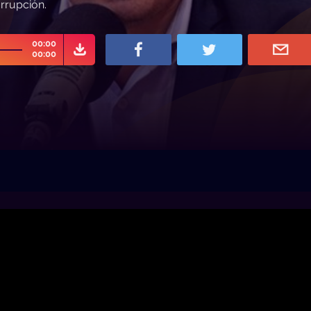
rrupción.
00:00
00:00