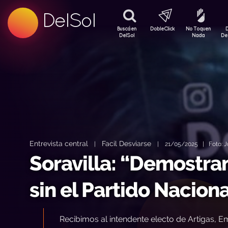
DelSol
Buscá en
DobleClick
No Toquen
99.5 FM
DelSol
Nada
De
99.5 FM
99.5 FM
Entrevista central
Facil Desviarse
|
|
21/05/2025 | Foto: Ju
Soravilla: “Demostr
sin el Partido Naciona
Recibimos al intendente electo de Artigas, Em