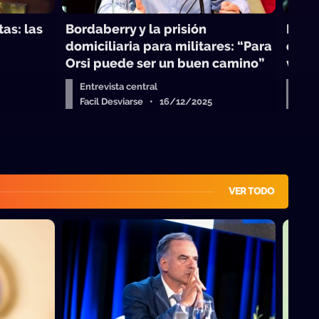
as: las
Bordaberry y la prisión
Nels
domiciliaria para militares: “Para
en la
Orsi puede ser un buen camino”
vaya
Entrevista central
Entr
Facil Desviarse • 16/12/2025
Fac
VER TODO