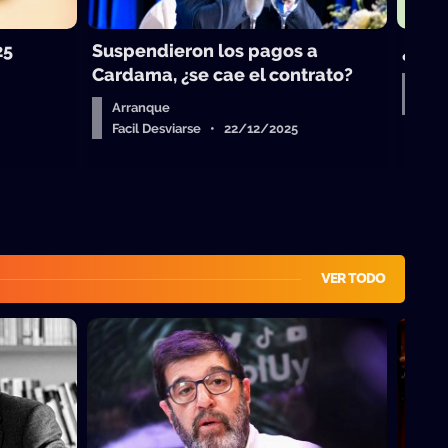
25
Suspendieron los pagos a
¿Vue
Cardama, ¿se cae el contrato?
Aud
Fac
Arranque
Facil Desviarse • 22/12/2025
VER TODO