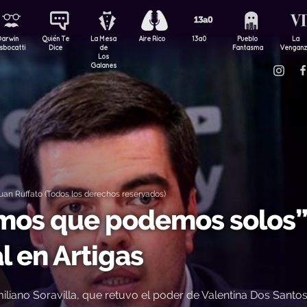
Darwin
Quién Te
La Mesa
Aire Rico
13a0
Pueblo
La
sbocatti
Dice
de
Fantasma
Vengan
Los
Galanes
an Ruffato (Todos los derechos reservados)
amos que podemos solos”
l en Artigas
iliano Soravilla, que retuvo el poder de Valentina Dos Santos