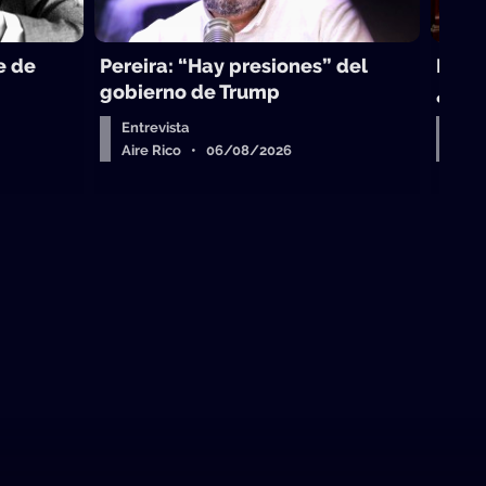
e de
Pereira: “Hay presiones” del
La to
gobierno de Trump
¿sub
Entrevista
Arr
Aire Rico • 06/08/2026
Air