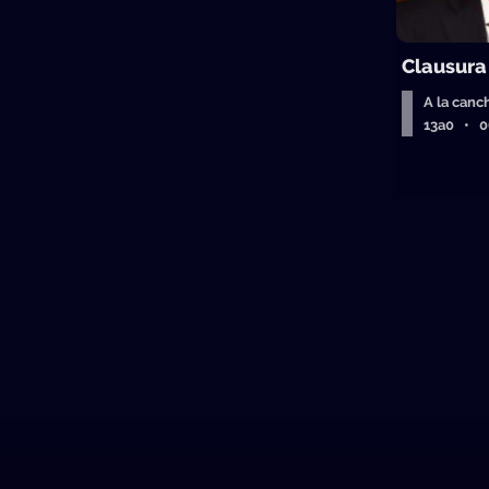
Clausura
A la canc
13a0 • 