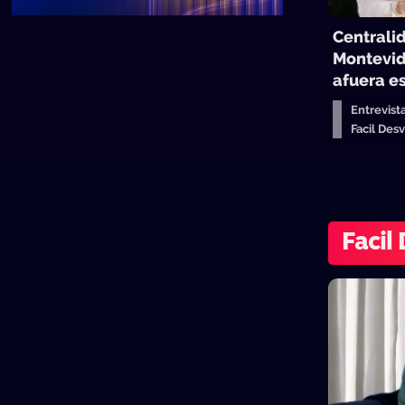
Centrali
Montevid
afuera es
Entrevist
Facil De
Facil