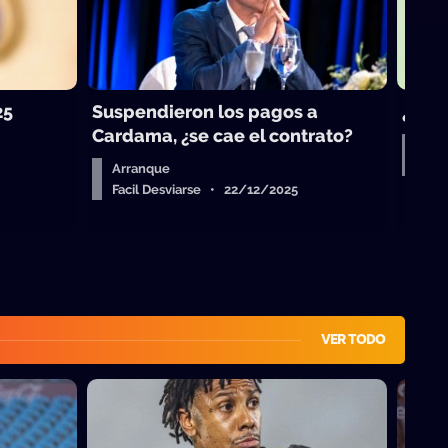
25
Suspendieron los pagos a
¿Vue
Cardama, ¿se cae el contrato?
Aud
Fac
Arranque
Facil Desviarse • 22/12/2025
VER TODO