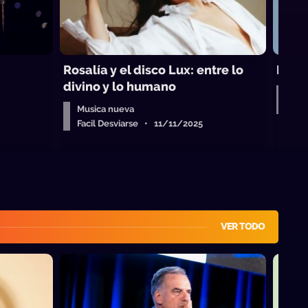
Rosalía y el disco Lux: entre lo
Lux, 
divino y lo humano
Mus
Fac
Musica nueva
Facil Desviarse • 11/11/2025
VER TODO