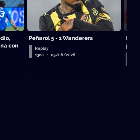
dio,
Peñarol 5 - 1 Wanderers
Mikol
ona con
puedo
Replay
13a0 • 05/08/2026
Entr
Air