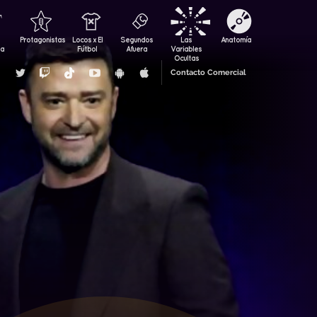
Protagonistas
Locos x El
Segundos
Las
Anatomía
za
Fútbol
Afuera
Variables
Ocultas
Contacto Comercial