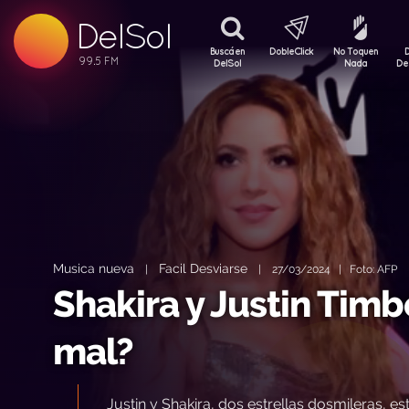
99.5 FM
DelSol
99.5 FM
Buscá en
DobleClick
No Toquen
DelSol
Nada
De
Musica nueva
Facil Desviarse
|
|
27/03/2024 | Foto: AFP
Shakira y Justin Timb
mal?
Justin y Shakira, dos estrellas dosmileras, e