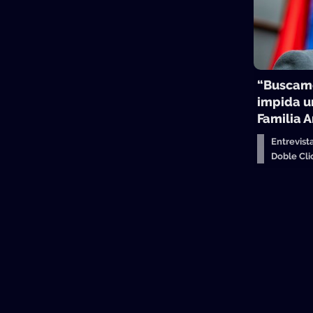
“Buscamo
impida u
Familia 
Entrevist
Doble Cl