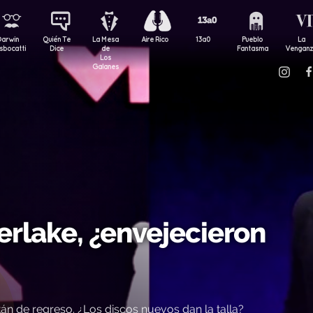
Darwin
Quién Te
La Mesa
Aire Rico
13a0
Pueblo
La
sbocatti
Dice
de
Fantasma
Vengan
Los
Galanes
erlake, ¿envejecieron
stán de regreso. ¿Los discos nuevos dan la talla?