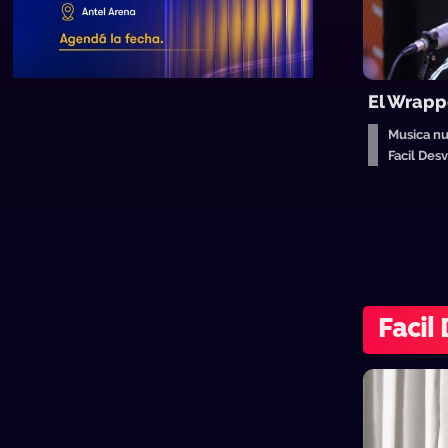
El Wrapp
Musica n
Facil De
Facil