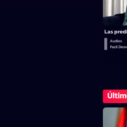
Las pred
Audios
Facil De
Últim