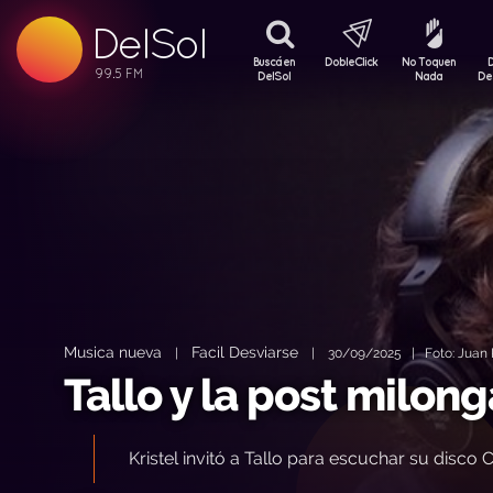
DelSol
99.5 FM
99.5 FM
Buscá en
DobleClick
No Toquen
99.5 FM
DelSol
Nada
De
Musica nueva
Facil Desviarse
|
|
30/09/2025 | Foto: Juan R
Tallo y la post milon
Kristel invitó a Tallo para escuchar su disco C