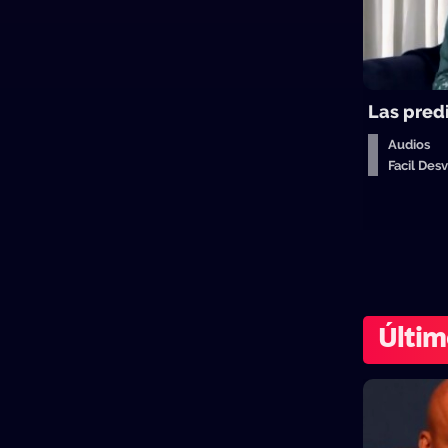
Las pred
Audios
Facil De
Últim