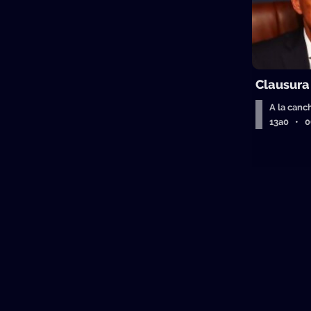
Clausura
A la canc
13a0 • 