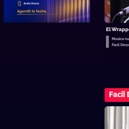
El Wrapp
Musica n
Facil De
Facil