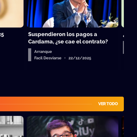
25
Suspendieron los pagos a
¿Vue
Cardama, ¿se cae el contrato?
Aud
Fac
Arranque
Facil Desviarse • 22/12/2025
VER TODO