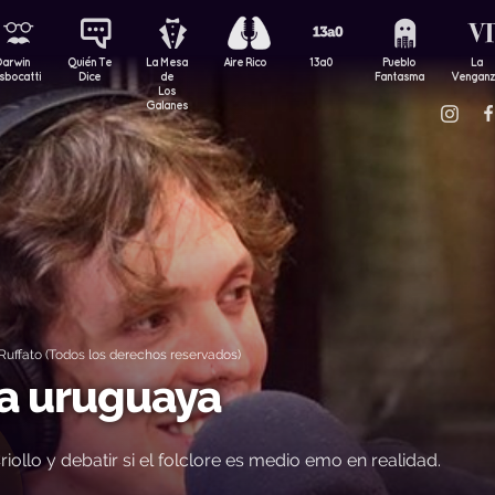
Darwin
Quién Te
La Mesa
Aire Rico
13a0
Pueblo
La
sbocatti
Dice
de
Fantasma
Vengan
Los
Galanes
uffato (Todos los derechos reservados)
ga uruguaya
riollo y debatir si el folclore es medio emo en realidad.