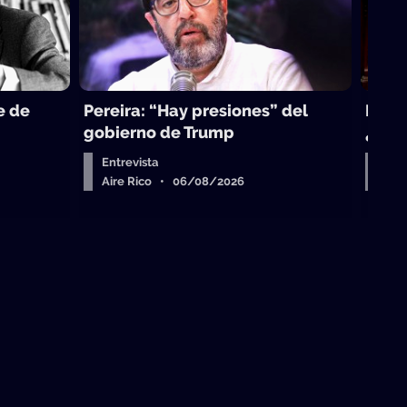
e de
Pereira: “Hay presiones” del
La to
gobierno de Trump
¿sub
Entrevista
Arr
Aire Rico • 06/08/2026
Air