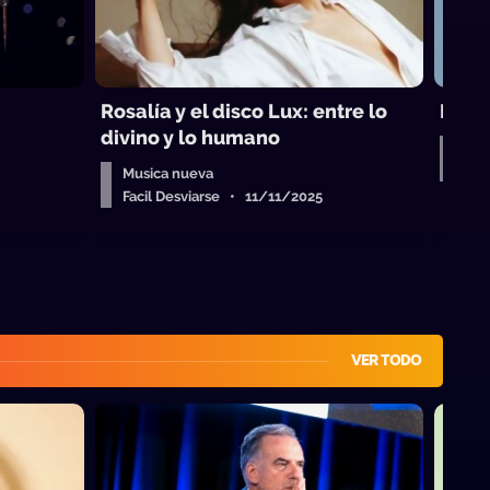
Rosalía y el disco Lux: entre lo
Lux, 
divino y lo humano
Mus
Fac
Musica nueva
Facil Desviarse • 11/11/2025
VER TODO