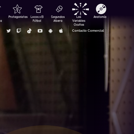
Protagonistas
Locos x El
Segundos
Las
Anatomía
za
Fútbol
Afuera
Variables
Ocultas
Contacto Comercial