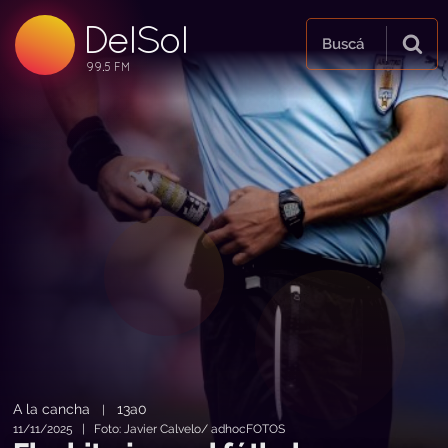
99.5 FM
DelSol
99.5 FM
Buscá
A la cancha
13a0
|
11/11/2025 | Foto: Javier Calvelo/ adhocFOTOS