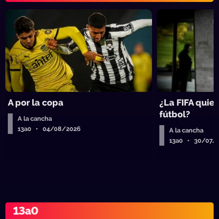
A por la copa
¿La FIFA quier
fútbol?
A la cancha
13a0 • 04/08/2026
A la cancha
13a0 • 30/07/
13a0