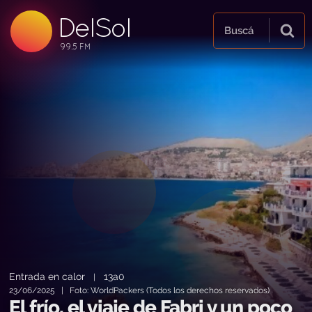
DelSol
99.5 FM
Buscá
99.5 FM
99.5 FM
Entrada en calor
13a0
|
23/06/2025 | Foto: WorldPackers (Todos los derechos reservados)
El frío, el viaje de Fabri y un poco