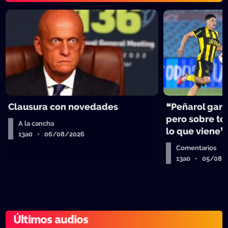
Clausura con novedades
❝Peñarol ganó
pero sobre tod
A la cancha
lo que viene❞
13a0 • 06/08/2026
Comentarios
13a0 • 05/08/
Últimos audios