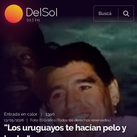
DelSol
99.5 FM
Buscá
99.5 FM
99.5 FM
Entrada en calor
13a0
|
13/05/2026 | Foto: El Gráfico (Todos los derechos reservados)
"Los uruguayos te hacían pelo y