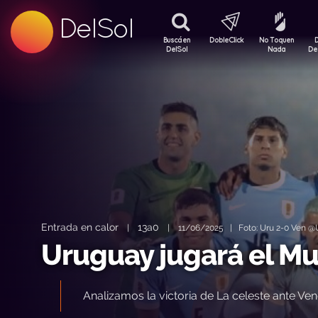
99.5 FM
DelSol
99.5 FM
Buscá en
DobleClick
No Toquen
DelSol
Nada
De
Entrada en calor
13a0
|
|
11/06/2025 | Foto: Uru 2-0 Ven @U
Uruguay jugará el Mu
Analizamos la victoria de La celeste ante V