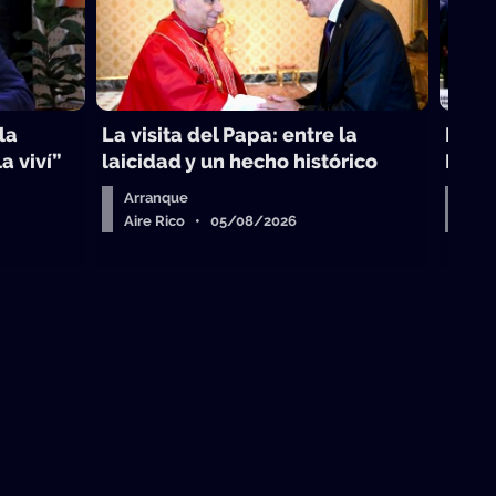
la
La visita del Papa: entre la
La B
a viví”
laicidad y un hecho histórico
Lati
Arranque
La 
Aire Rico • 05/08/2026
La 