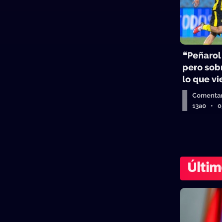
❝Peñarol
pero sobr
lo que v
Comentar
13a0 • 
Últim