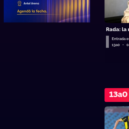
Rada: la 
Entrada e
13a0 • 
13a0