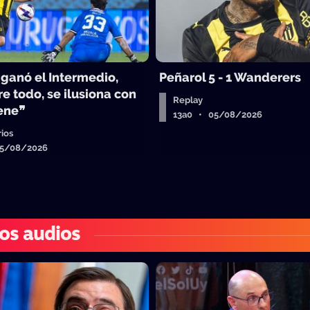
 ganó el Intermedio,
Peñarol 5 - 1 Wanderers
e todo, se ilusiona con
Replay
iene❞
13a0 • 05/08/2026
ios
05/08/2026
os audios