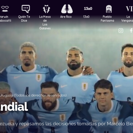
Darwin
Quién Te
La Mesa
Aire Rico
13a0
Pueblo
La
sbocatti
Dice
de
Fantasma
Vengan
Los
Galanes
ruguay (Todos los derechos reservados)
ndial
enezuela y repasamos las decisiones tomadas por Marcelo Bie