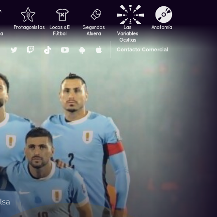
Protagonistas
Locos x El
Segundos
Las
Anatomía
za
Fútbol
Afuera
Variables
Ocultas
Contacto Comercial
lsa