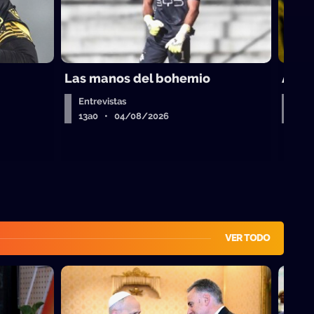
Las manos del bohemio
A por
Entrevistas
A la
13a0 • 04/08/2026
13a
VER TODO