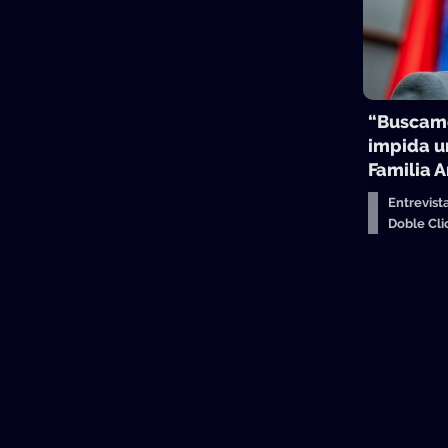
“Buscamo
impida u
Familia 
Entrevist
Doble Cl