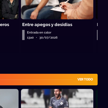
leros
Entre apegos y desidias
Port
Entrada en calor
Entr
13a0 • 30/07/2026
13a
VER TODO