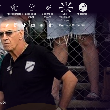
Protagonistas
Locos x El
Segundos
Las
Anatomía
za
Fútbol
Afuera
Variables
Ocultas
Contacto Comercial
ador