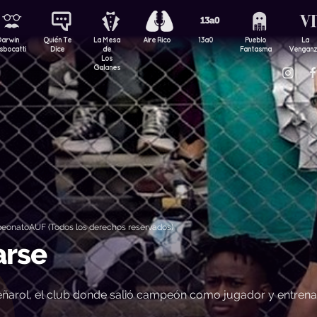
Darwin
Quién Te
La Mesa
Aire Rico
13a0
Pueblo
La
sbocatti
Dice
de
Fantasma
Vengan
Los
Galanes
eonatoAUF (Todos los derechos reservados)
arse
 Peñarol, el club donde salió campeón como jugador y entren