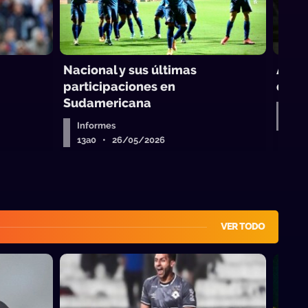
Nacional y sus últimas
Albio
participaciones en
de su
Sudamericana
Inf
13a
Informes
13a0 • 26/05/2026
VER TODO