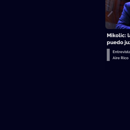
Mikolic: 
puedo juz
Entrevist
Aire Ric