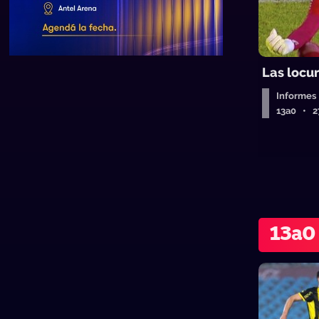
Las locu
Informes
13a0 • 2
13a0