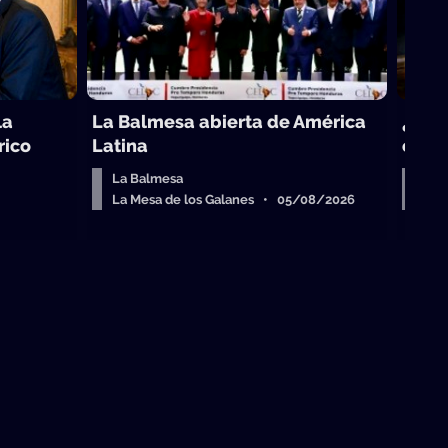
la
La Balmesa abierta de América
¿Cuál
rico
Latina
come
La Balmesa
Sob
La Mesa de los Galanes • 05/08/2026
La 