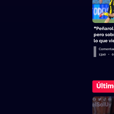
❝Peñarol
pero sobr
lo que v
Comentar
13a0 • 
Últim