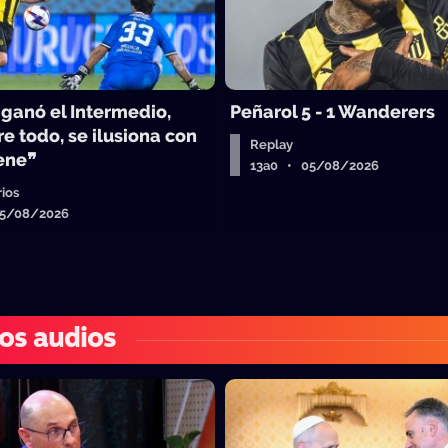
 ganó el Intermedio,
Peñarol 5 - 1 Wanderers
e todo, se ilusiona con
Replay
iene❞
13a0 • 05/08/2026
ios
05/08/2026
os audios