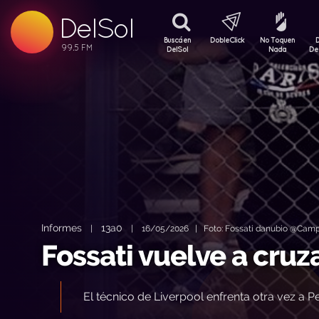
DelSol
99.5 FM
99.5 FM
Buscá en
DobleClick
No Toquen
99.5 FM
DelSol
Nada
De
Informes
13a0
|
|
16/05/2026 | Foto: Fossati danubio @Camp
Fossati vuelve a cruz
El técnico de Liverpool enfrenta otra vez a