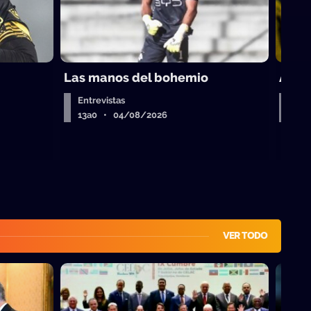
Las manos del bohemio
A por
Entrevistas
A la
13a0 • 04/08/2026
13a
VER TODO