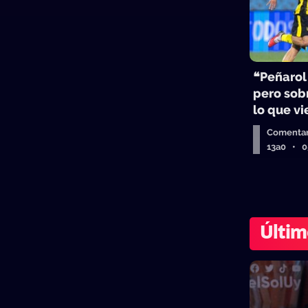
❝Peñarol
pero sobr
lo que v
Comentar
13a0 • 
Últim