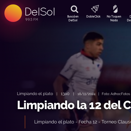
DelSol
99.5 FM
99.5 FM
Buscá en
DobleClick
No Toquen
99.5 FM
DelSol
Nada
De
Limpiando el plato
13a0
|
|
18/11/2024 | Foto: AdhocFotos (
Limpiando la 12 del C
Limpiando el plato - Fecha 12 - Torneo Claus