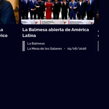
la
La Balmesa abierta de América
¿Cuál
rico
Latina
come
La Balmesa
Sob
La Mesa de los Galanes • 05/08/2026
La 