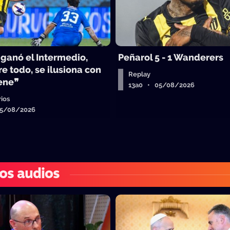
 ganó el Intermedio,
Peñarol 5 - 1 Wanderers
e todo, se ilusiona con
Replay
iene❞
13a0 • 05/08/2026
ios
05/08/2026
os audios