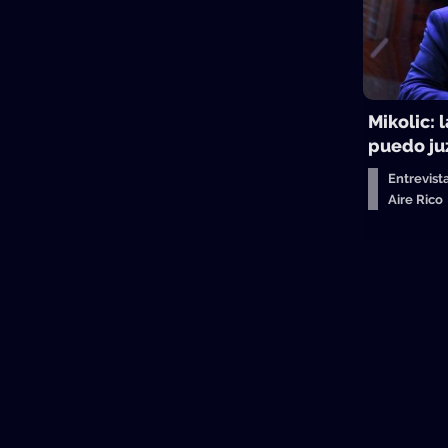
Mikolic: 
puedo juz
Entrevist
Aire Ric