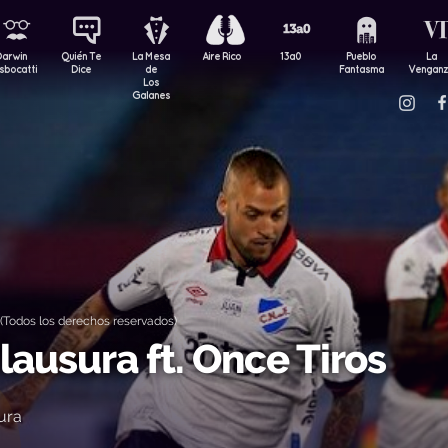
Darwin
Quién Te
La Mesa
Aire Rico
13a0
Pueblo
La
sbocatti
Dice
de
Fantasma
Vengan
Los
Galanes
Todos los derechos reservados)
lausura ft. Once Tiros
ura