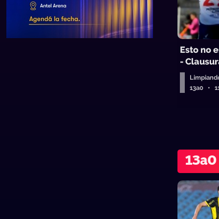
Esto no e
- Clausur
Limpiando
13a0 • 1
13a0