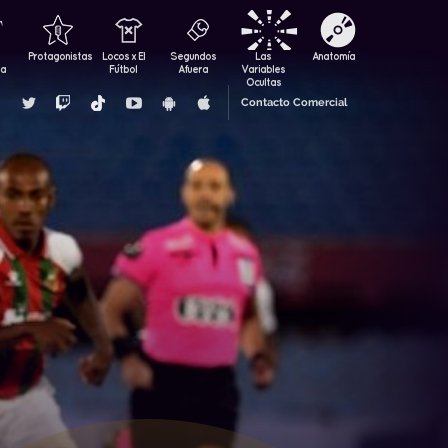
Protagonistas
Locos x El
Segundos
Las
Anatomía
za
Fútbol
Afuera
Variables
Ocultas
Contacto Comercial