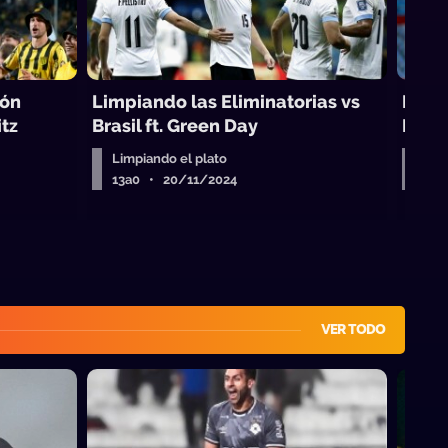
ión
Limpiando las Eliminatorias vs
Limpi
itz
Brasil ft. Green Day
Kate
Limpiando el plato
Limp
13a0 • 20/11/2024
13a
VER TODO