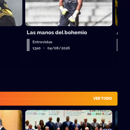
Las manos del bohemio
A por
Entrevistas
A la
13a0 • 04/08/2026
13a
VER TODO