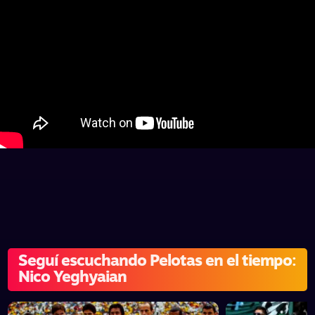
Seguí escuchando Pelotas en el tiempo:
Nico Yeghyaian