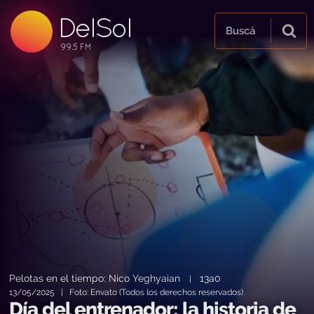
DelSol
99.5 FM
Buscá
99.5 FM
99.5 FM
Pelotas en el tiempo: Nico Yeghyaian
13a0
|
13/05/2025 | Foto: Envato (Todos los derechos reservados)
Día del entrenador: la historia de