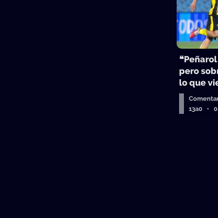
❝Peñarol
pero sobr
lo que v
Comentar
13a0 • 