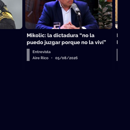
Mikolic: la dictadura “no la
La vi
puedo juzgar porque no la viví”
laici
Entrevista
Arr
Aire Rico • 05/08/2026
Air