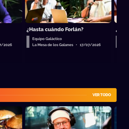
¿Hasta cuándo Forlán?
¿Quié
Equipo Galáctico
Equ
07/2026
La Mesa de los Galanes • 17/07/2026
La 
VER TODO