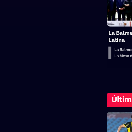
La Balme
Latina
La Balme
La Mesa 
Últim