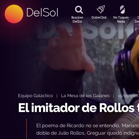
99.5 FM
DelSol
99.5 FM
Buscá en
DobleClick
No Toquen
DelSol
Nada
De
Equipo Galáctico
La Mesa de los Galanes
|
|
15/05/2026 
El imitador de Rollos
El poema de Ricardo no se entendió, Mariano s
doble de Julio Rollos, Greguar quedó indi