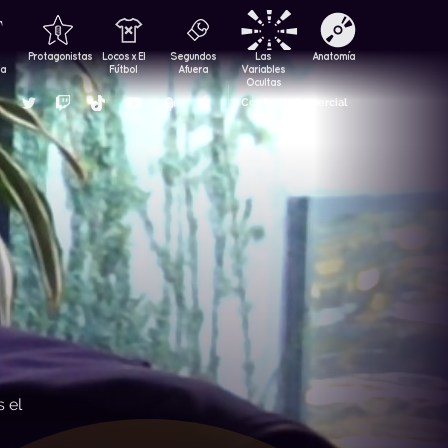
Protagonistas
Locos x El
Segundos
Las
Anatomía
za
Fútbol
Afuera
Variables
Ocultas
Contacto Comercial
s el