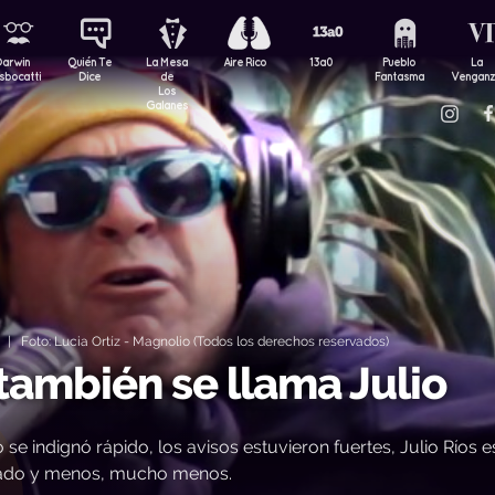
Darwin
Quién Te
La Mesa
Aire Rico
13a0
Pueblo
La
sbocatti
Dice
de
Fantasma
Vengan
Los
Galanes
| Foto: Lucia Ortíz - Magnolio (Todos los derechos reservados)
 también se llama Julio
e indignó rápido, los avisos estuvieron fuertes, Julio Ríos e
gnado y menos, mucho menos.