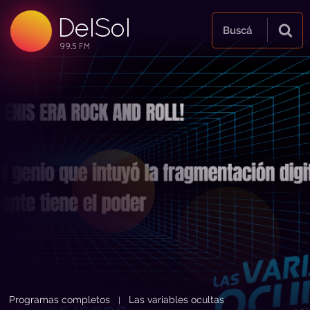
DelSol
99.5 FM
Buscá
99.5 FM
99.5 FM
Programas completos
Las variables ocultas
|