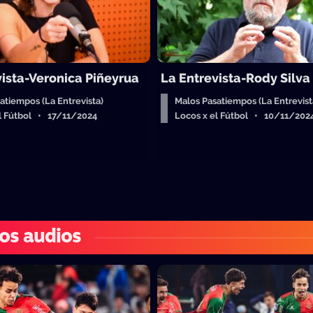
vista-Veronica Piñeyrua
La Entrevista-Rody Silva
atiempos (La Entrevista)
Malos Pasatiempos (La Entrevist
el Fútbol • 17/11/2024
Locos x el Fútbol • 10/11/202
os audios