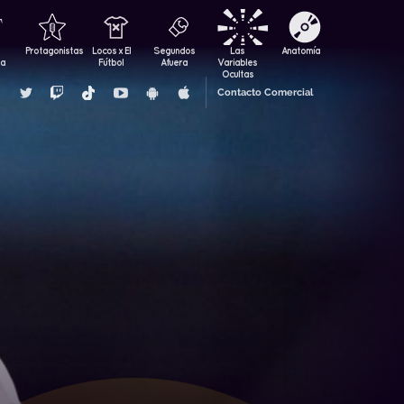
Protagonistas
Locos x El
Segundos
Las
Anatomía
za
Fútbol
Afuera
Variables
Ocultas
Contacto Comercial