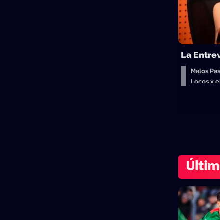
La Entre
Malos Pas
Locos x 
Últim