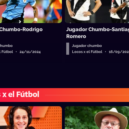
 Chumbo-Rodrigo
Jugador Chumbo-Santia
Romero
chumbo
Jugador chumbo
el Fútbol • 24/11/2024
Locos x el Fútbol • 16/09/202
 x el Fútbol