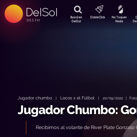
DelSol
99.5 FM
99.5 FM
Buscá en
DobleClick
No Toquen
99.5 FM
DelSol
Nada
De
Jugador chumbo
Locos x el Fútbol
|
|
20/09/2022 | Foto: 
Jugador Chumbo: Gon
Recibimos al volante de River Plate Gonzalo