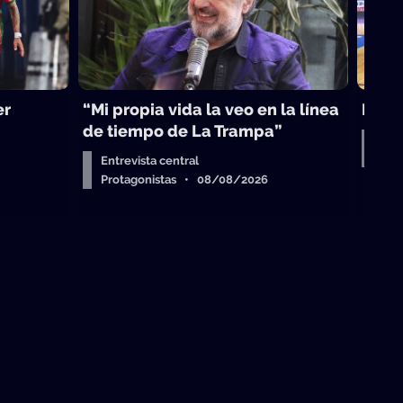
er
“Mi propia vida la veo en la línea
De c
de tiempo de La Trampa”
Aler
13a
Entrevista central
Protagonistas • 08/08/2026