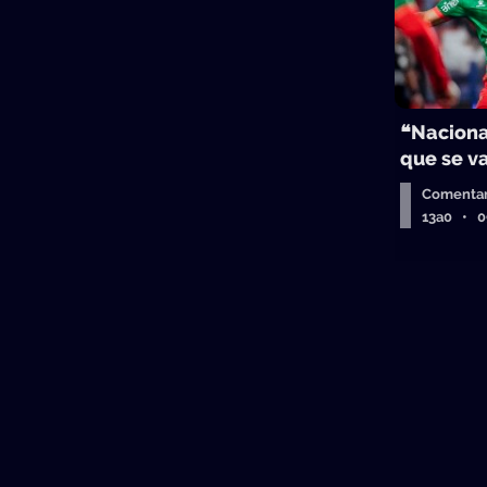
❝Nacional
que se v
Comentar
13a0 • 