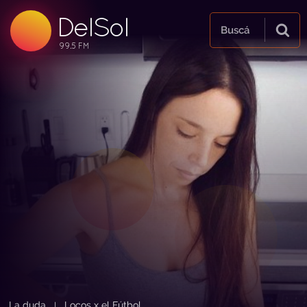
DelSol
99.5 FM
Buscá
99.5 FM
99.5 FM
La duda
Locos x el Fútbol
|