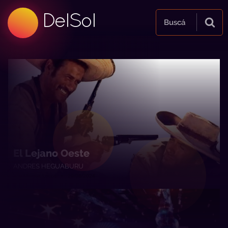
99.5 FM
DelSol
99.5 FM
Buscá
El Lejano Oeste
ANDRES HEGUABURU
Los Mismos Locos • 29/08/2024