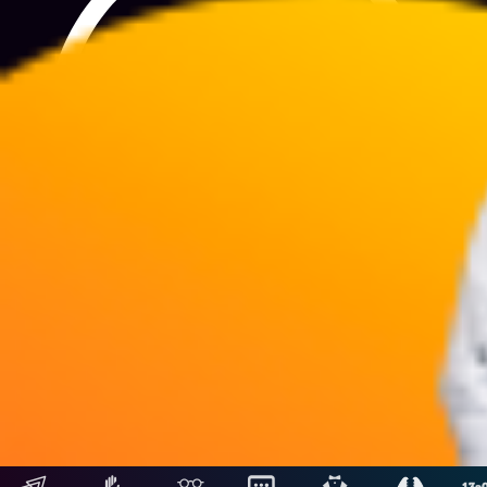
Siguientes
Hosting: NetUy
Términos y condiciones
-
Diseño, desarrollo y contenidos: Equipo Digital de Magnolio
Media Group