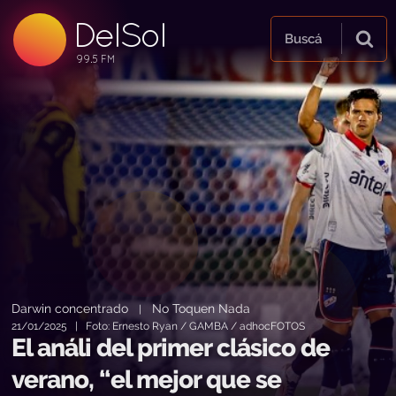
99.5 FM
DelSol
99.5 FM
Buscá
Darwin concentrado
No Toquen Nada
|
21/01/2025 | Foto: Ernesto Ryan / GAMBA / adhocFOTOS
El análi del primer clásico de
verano, “el mejor que se