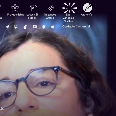
Protagonistas
Locos x El
Segundos
Las
Anatomía
za
Fútbol
Afuera
Variables
Ocultas
Contacto Comercial
sto