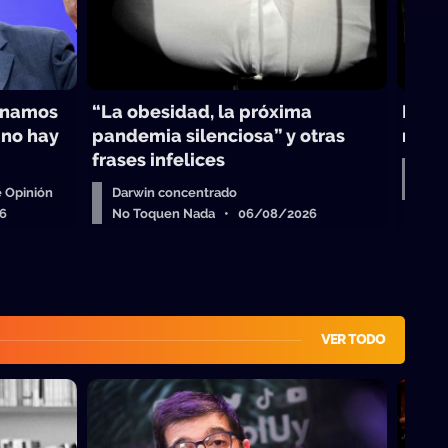
inamos
“La obesidad, la próxima
Darwi
 no hay
pandemia silenciosa” y otras
maest
frases infelices
Col
No 
 Opinión
Darwin concentrado
6
No Toquen Nada • 06/08/2026
VER TODO