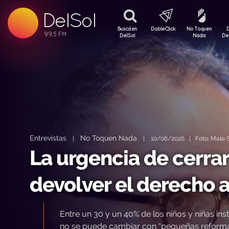
99.5 FM
DelSol
99.5 FM
Buscá en
DobleClick
No Toquen
DelSol
Nada
De
Entrevistas
No Toquen Nada
|
|
10/06/2026 | Foto: Male S
La urgencia de cerrar
devolver el derecho a 
Entre un 30 y un 40% de los niños y niñas ins
no se puede cambiar con “pequeñas reformas”