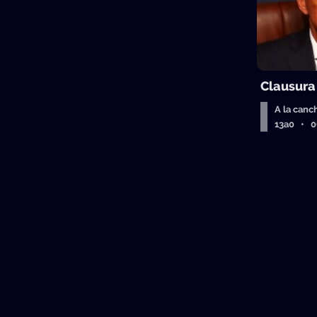
Clausura
A la canc
13a0 • 