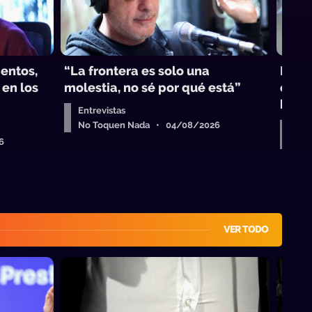
mentos,
“La frontera es solo una
El f
 en los
molestia, no sé por qué está”
crip
banca
Entrevistas
No Toquen Nada • 04/08/2026
Entr
6
No 
VER TODO