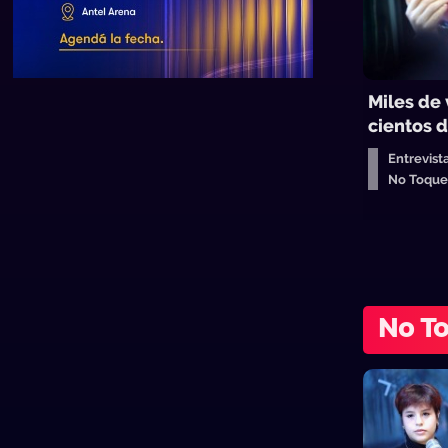
Miles de 
cientos d
Entrevist
No Toqu
No T