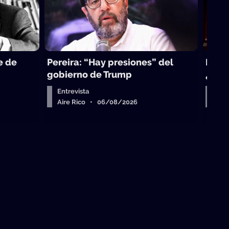
e de
Pereira: “Hay presiones” del
La to
gobierno de Trump
¿sub
Entrevista
Arr
Aire Rico • 06/08/2026
Air