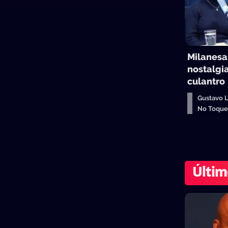
Milanesas
nostalgia
culantro
Gustavo 
No Toqu
Últim