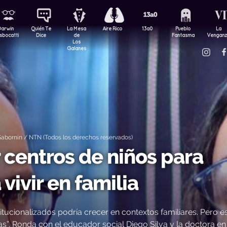
Darwin
Quién Te
La Mesa
Aire Rico
13a0
Pueblo
La
sbocatti
Dice
de
Fantasma
Vengan
Los
Galanes
abornín / NTN (Todos los derechos reservados)
 centros de niños para
vivir en familia
titucionalizados podría crecer en contextos familiares. Pero e
. Ronda con el educador social Diego Silva y la doctora en