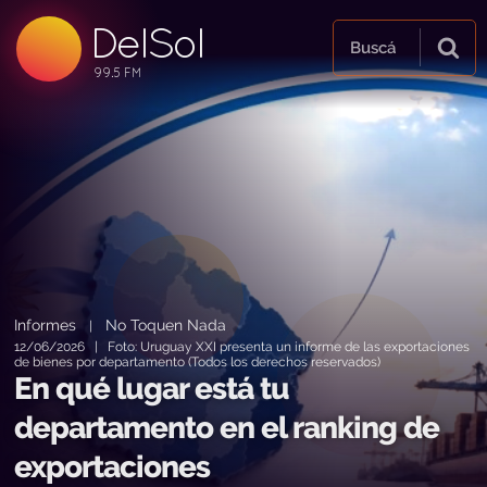
DelSol
99.5 FM
Buscá
99.5 FM
99.5 FM
Informes
No Toquen Nada
|
12/06/2026 | Foto: Uruguay XXI presenta un informe de las exportaciones
de bienes por departamento (Todos los derechos reservados)
En qué lugar está tu
departamento en el ranking de
exportaciones