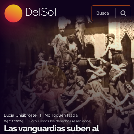
99.5 FM
DelSol
99.5 FM
Buscá
Lucía Chilibroste
No Toquen Nada
|
04/11/2024 | Foto: (Todos los derechos reservados)
Las vanguardias suben al