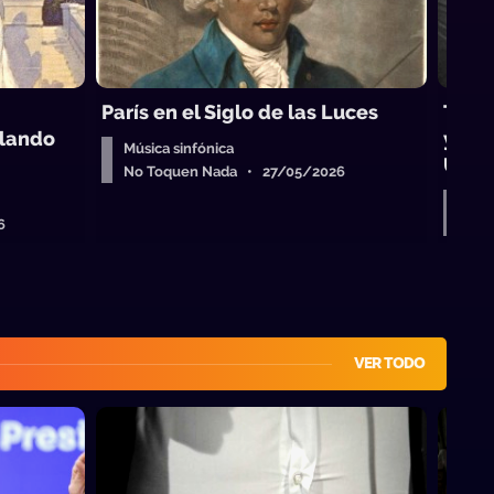
París en el Siglo de las Luces
Tres
elando
y el 
Música sinfónica
Urug
No Toquen Nada • 27/05/2026
Músi
6
No 
VER TODO