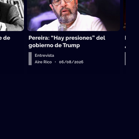
e de
Pereira: “Hay presiones” del
La to
gobierno de Trump
¿sub
Entrevista
Arr
Aire Rico • 06/08/2026
Air