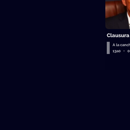
Clausura
A la canc
13a0 • 