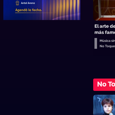
El arte de
más famo
Música si
No Toque
No T