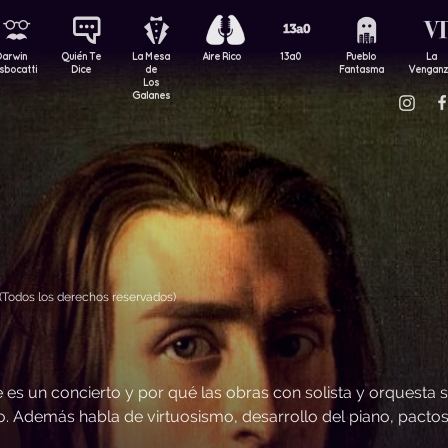
Darwin
Quién Te
La Mesa
Aire Rico
13a0
Pueblo
La
sbocatti
Dice
de
Fantasma
Vengan
Los
Galanes
Todos los derechos reservados)
es un concierto y por qué las obras con solista y orquesta 
co. Además habla de virtuosismo, desarrollo del piano, pacto