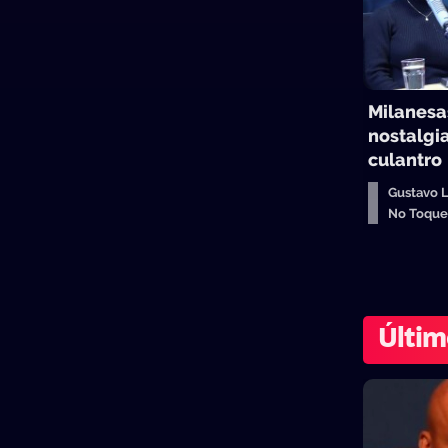
Milanesas
nostalgia
culantro
Gustavo 
No Toqu
Últim