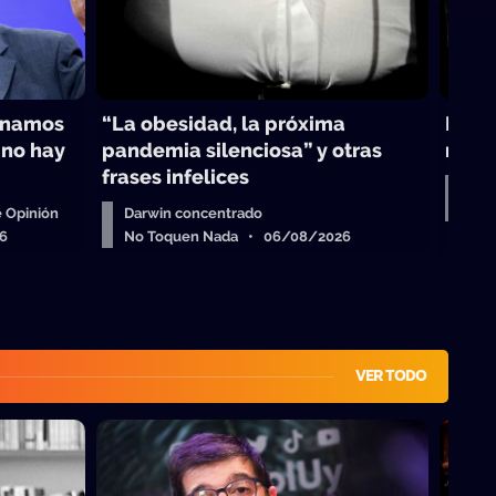
inamos
“La obesidad, la próxima
Darwi
 no hay
pandemia silenciosa” y otras
maest
frases infelices
Col
No 
 Opinión
Darwin concentrado
6
No Toquen Nada • 06/08/2026
VER TODO