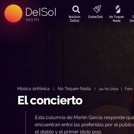
DelSol
99.5 FM
99.5 FM
Buscá en
DobleClick
No Toquen
99.5 FM
DelSol
Nada
De
Música sinfónica
No Toquen Nada
|
|
24/01/2024 | Foto: (
El concierto
Esta columna de Martín García responde qué 
encuentran entre las preferidas por el públi
el diablo y el primer ídolo pop.