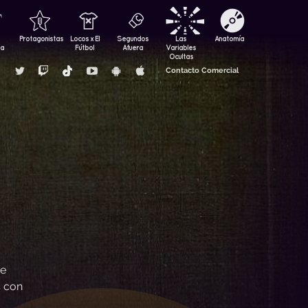
Protagonistas
Locos x El
Segundos
Las
Anatomía
za
Fútbol
Afuera
Variables
Ocultas
Contacto Comercial
se
s con