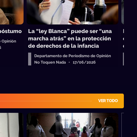
o póstumo
La “ley Blanca” puede ser “una
Infan
marcha atrás” en la protección
camb
 Opinión
de derechos de la infancia
que r
6
Departamento de Periodismo de Opinión
Dep
No Toquen Nada • 17/06/2026
No 
VER TODO