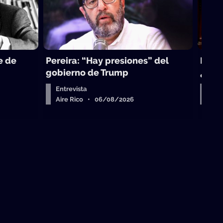
e de
Pereira: “Hay presiones” del
La to
gobierno de Trump
¿sub
Entrevista
Arr
Aire Rico • 06/08/2026
Air