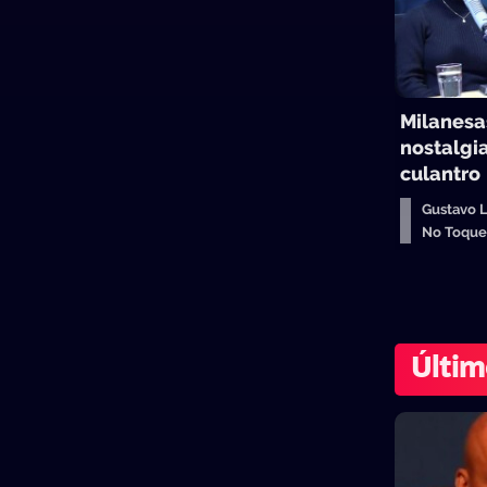
Milanesas
nostalgia
culantro
Gustavo 
No Toqu
Últim