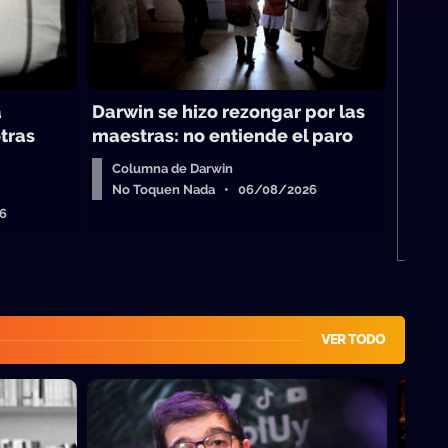
Má
a
Darwin se hizo rezongar por las
tras
maestras: no entiende el paro
Columna de Darwin
No Toquen Nada • 06/08/2026
6
VER TODO