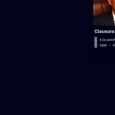
Clausura
A la canc
13a0 • 