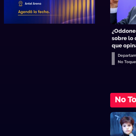
¿Oddone
sobre lo
que opin
Departam
No Toqu
No T