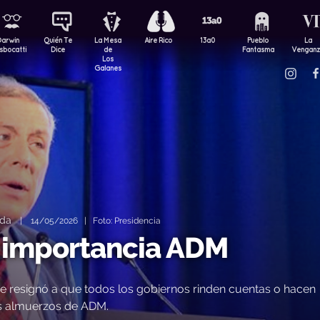
Darwin
Quién Te
La Mesa
Aire Rico
13a0
Pueblo
La
sbocatti
Dice
de
Fantasma
Vengan
Los
Galanes
da
|
14/05/2026 | Foto: Presidencia
a importancia ADM
e resignó a que todos los gobiernos rinden cuentas o hacen
los almuerzos de ADM.