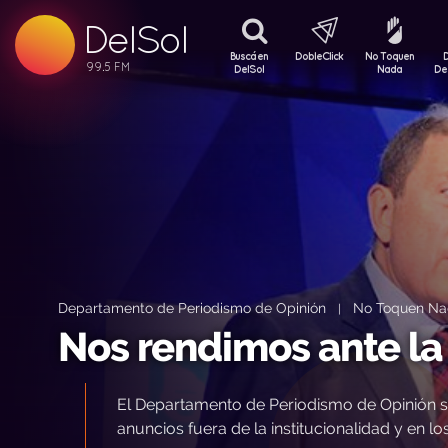
99.5 FM
DelSol
99.5 FM
Buscá en
DobleClick
No Toquen
DelSol
Nada
De
Departamento de Periodismo de Opinión
No Toquen Na
|
Nos rendimos ante l
El Departamento de Periodismo de Opinión s
anuncios fuera de la institucionalidad y en 