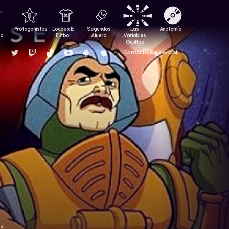
Protagonistas
Locos x El
Segundos
Las
Anatomía
za
Fútbol
Afuera
Variables
Ocultas
Contacto Comercial
as