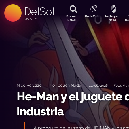
99.5 FM
DelSol
99.5 FM
Buscá en
DobleClick
No Toquen
DelSol
Nada
De
Nico Peruzzo
No Toquen Nada
|
|
12/06/2026 | Foto: Male
He-Man y el juguete 
industria
A propósito del estreno de HE-MAN y los amo