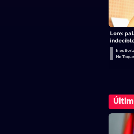
Lore: pal
indecibl
Ines Bort
No Toqu
Últim