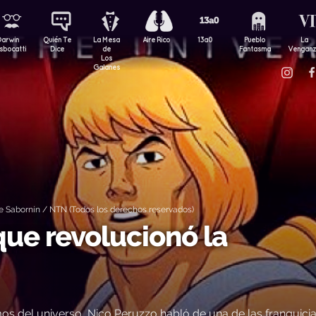
Darwin
Quién Te
La Mesa
Aire Rico
13a0
Pueblo
La
sbocatti
Dice
de
Fantasma
Vengan
Los
Galanes
 Sabornín / NTN (Todos los derechos reservados)
que revolucionó la
s del universo, Nico Peruzzo habló de una de las franquici