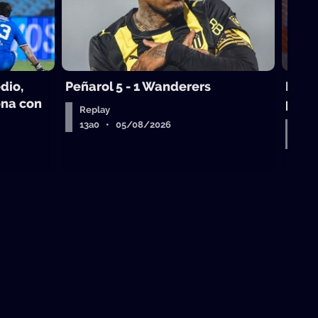
dio,
Peñarol 5 - 1 Wanderers
Mikol
ona con
puedo
Replay
13a0 • 05/08/2026
Entr
Air