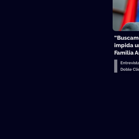
“Buscamo
impida u
Familia 
Entrevist
Doble Cl