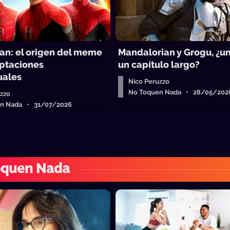
an: el origen del meme
Mandalorian y Grogu, ¿un
aptaciones
un capítulo largo?
uales
Nico Peruzzo
No Toquen Nada • 28/05/202
uzzo
n Nada • 31/07/2026
oquen Nada