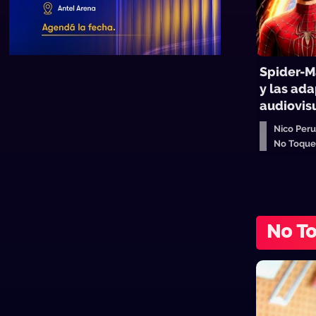
Spider-M
y las ad
audiovis
Nico Per
No Toque
No T