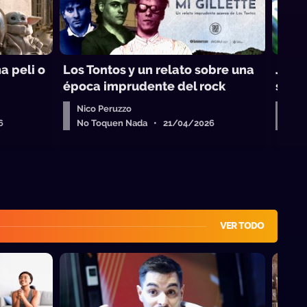
a peli o
Los Tontos y un relato sobre una
Juego
época imprudente del rock
siest
Nico Peruzzo
Nic
6
No Toquen Nada • 21/04/2026
No 
VER TODO