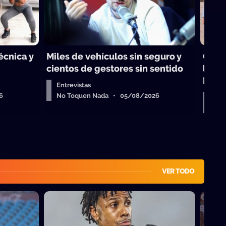
técnica y
Miles de vehículos sin seguro y
Choq
cientos de gestores sin sentido
legis
Israe
Entrevistas
6
No Toquen Nada • 05/08/2026
Dar
No 
VER TODO