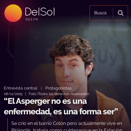
DelSol
99.5 FM
Buscá
99.5 FM
99.5 FM
Entrevista central
Protagonistas
|
08/11/2025 | Foto: (Todos los derechos reservados)
“El Asperger no es una
enfermedad, es una forma ser”
Se crio en el barrio Colón pero actualmente vive en
Piriápolis, trabaja como cuidaparque en la Estación