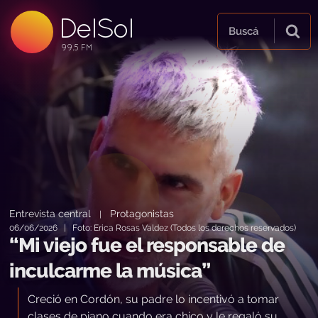
DelSol
99.5 FM
Buscá
99.5 FM
99.5 FM
Entrevista central
Protagonistas
|
06/06/2026 | Foto: Erica Rosas Valdez (Todos los derechos reservados)
“Mi viejo fue el responsable de
inculcarme la música”
Creció en Cordón, su padre lo incentivó a tomar
clases de piano cuando era chico y le regaló su