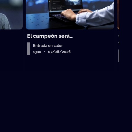
El campeón será...
Gust
trad
Entrada en calor
13a0 • 07/08/2026
Entr
Air