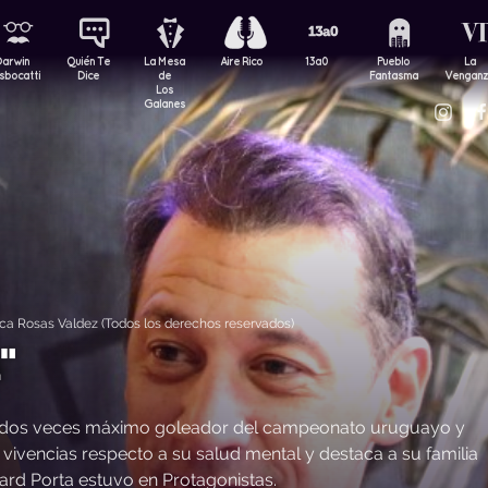
Darwin
Quién Te
La Mesa
Aire Rico
13a0
Pueblo
La
sbocatti
Dice
de
Fantasma
Vengan
Los
Galanes
ca Rosas Valdez (Todos los derechos reservados)
"
 fue dos veces máximo goleador del campeonato uruguayo y
ivencias respecto a su salud mental y destaca a su familia
ard Porta estuvo en Protagonistas.