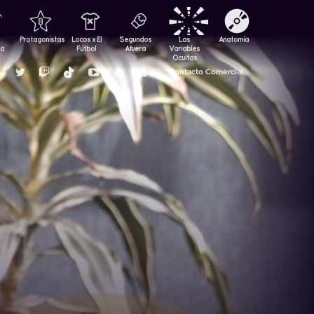
Protagonistas
Locos x El
Segundos
Las
Anatomía
za
Fútbol
Afuera
Variables
Ocultas
Contacto Comercial