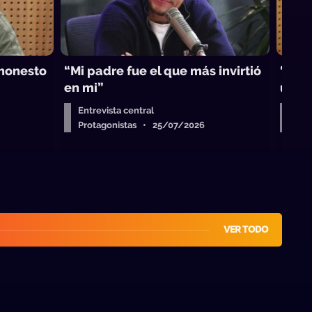
 honesto
“Mi padre fue el que más invirtió
“Yo r
”
en mi”
urug
Entrevista central
Entr
Protagonistas • 25/07/2026
Pro
VER TODO