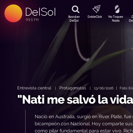
DelSol
99.5 FM
99.5 FM
Buscá en
DobleClick
No Toquen
99.5 FM
DelSol
Nada
De
Entrevista central
Protagonistas
|
|
13/06/2026 | Foto: Eri
"Nati me salvó la vida
Nació en Australia, surgió en River Plate,
bicampeón con Nacional. Hoy comparte sus v
como pilar fundamental para estar vivo. Rich