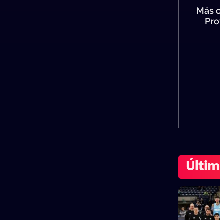
Más c
Pro
Últim