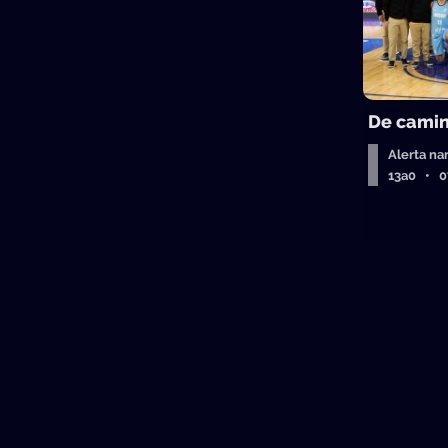
De camin
Alerta na
13a0 • 