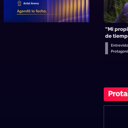
“Mi propi
de tiemp
Entrevist
Protagon
Prota