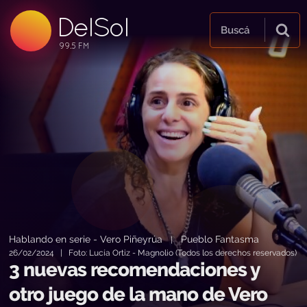
DelSol
99.5 FM
Buscá
99.5 FM
99.5 FM
Hablando en serie - Vero Piñeyrúa
Pueblo Fantasma
|
26/02/2024 | Foto: Lucía Ortiz - Magnolio (Todos los derechos reservados)
3 nuevas recomendaciones y
otro juego de la mano de Vero