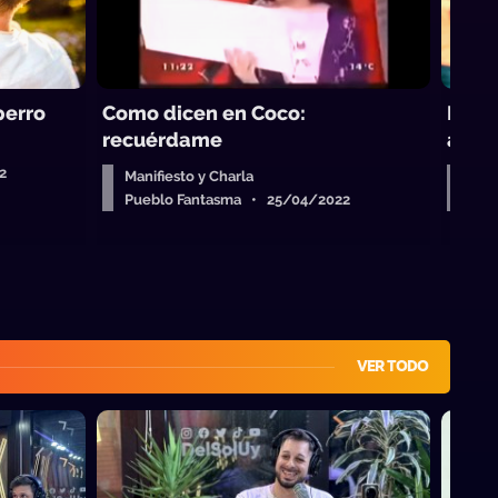
perro
Como dicen en Coco:
Las p
recuérdame
a día
2
Manifiesto y Charla
Mani
Pueblo Fantasma • 25/04/2022
Pue
VER TODO