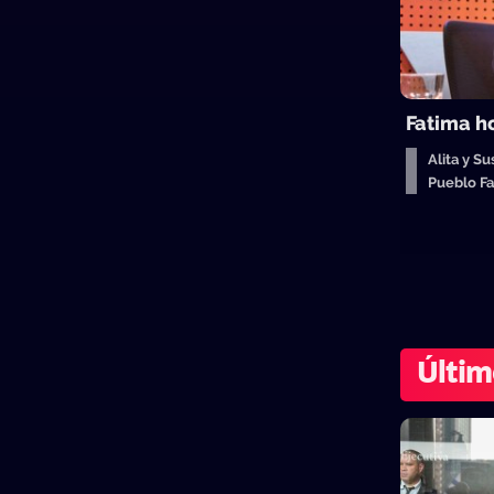
Fatima h
Alita y S
Pueblo F
Últim