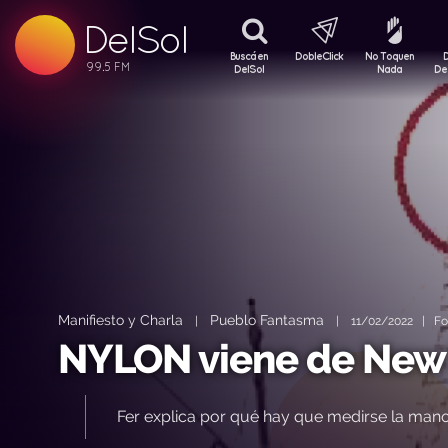
99.5 FM
DelSol
99.5 FM
Buscá en
DobleClick
No Toquen
DelSol
Nada
De
Manifiesto y Charla
Pueblo Fantasma
|
|
11/02/2022 | Fot
NYLON viene de New 
Fer explica por qué hay que medirse la mano