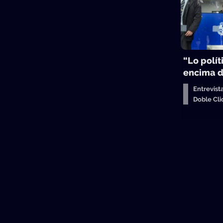
“Lo polít
encima d
Entrevist
Doble Cl