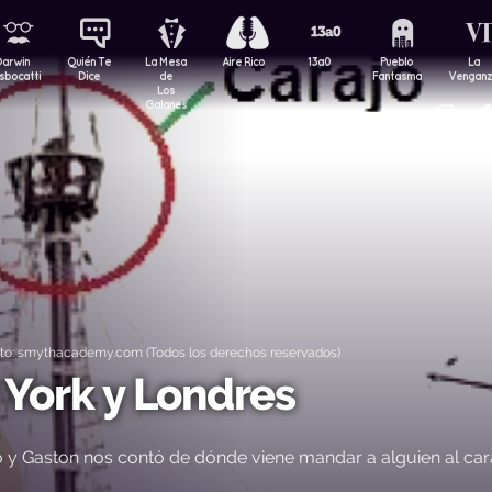
Darwin
Quién Te
La Mesa
Aire Rico
13a0
Pueblo
La
sbocatti
Dice
de
Fantasma
Vengan
Los
Galanes
o: smythacademy.com (Todos los derechos reservados)
York y Londres
 y Gaston nos contó de dónde viene mandar a alguien al car