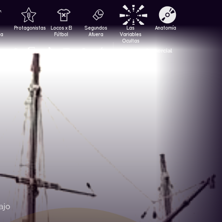
Protagonistas
Locos x El
Segundos
Las
Anatomía
za
Fútbol
Afuera
Variables
Ocultas
Contacto Comercial
ajo