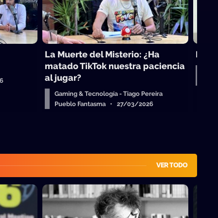
La Muerte del Misterio: ¿Ha
Red 
matado TikTok nuestra paciencia
Aper
al jugar?
26
Pue
Gaming & Tecnología - Tiago Pereira
Pueblo Fantasma • 27/03/2026
VER TODO