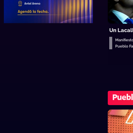
Un Lacal
Manifiest
Pueblo F
Pueb