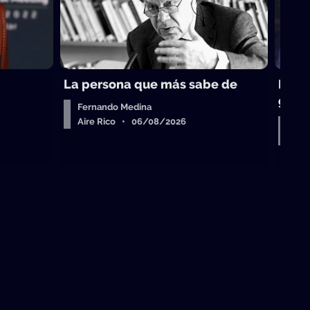
La persona que más sabe de
Perei
gobi
Fernando Medina
Aire Rico • 06/08/2026
Entr
Air