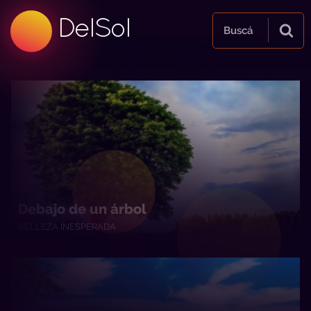
99.5 FM
DelSol
99.5 FM
Buscá
Debajo de un árbol
BELLEZA INESPERADA
Quién te Dice • 18/12/2024