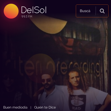
DelSol
99.5 FM
Buscá
99.5 FM
99.5 FM
Buen mediodía
Quién te Dice
|