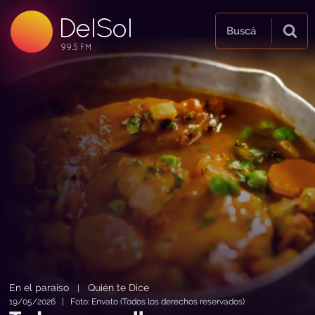
DelSol
99.5 FM
Buscá
99.5 FM
99.5 FM
En el paraíso
Quién te Dice
|
19/05/2026 | Foto: Envato (Todos los derechos reservados)