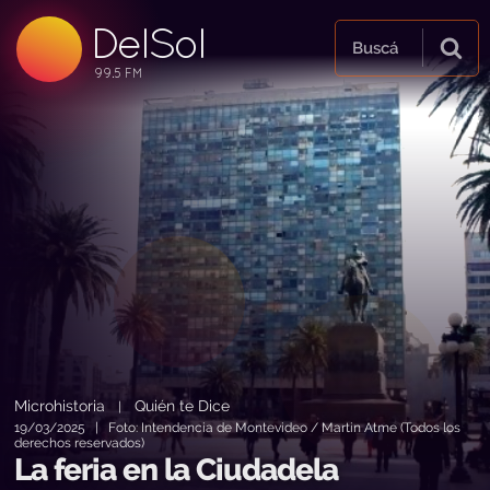
DelSol
99.5 FM
Buscá
99.5 FM
99.5 FM
Microhistoria
Quién te Dice
|
19/03/2025 | Foto: Intendencia de Montevideo / Martin Atme (Todos los
derechos reservados)
La feria en la Ciudadela