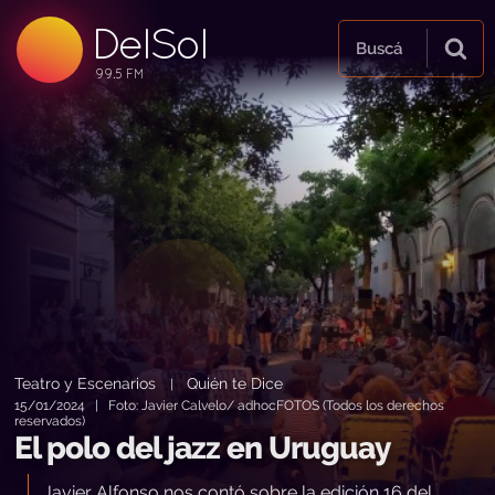
99.5 FM
DelSol
99.5 FM
Buscá
Teatro y Escenarios
Quién te Dice
|
15/01/2024 | Foto: Javier Calvelo/ adhocFOTOS (Todos los derechos
reservados)
El polo del jazz en Uruguay
Javier Alfonso nos contó sobre la edición 16 del