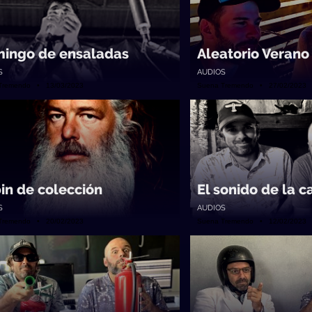
ingo de ensaladas
Aleatorio Verano 
S
AUDIOS
Tremendo • 13/03/2023
Suena Tremendo • 27/02/2023
in de colección
El sonido de la c
S
AUDIOS
Tremendo • 20/02/2023
Suena Tremendo • 12/02/2023