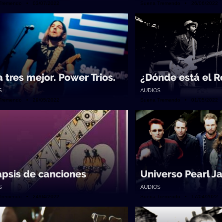
Tremendo • 03/07/2022
Suena Tremendo • 26/06/2022
a tres mejor. Power Trios.
¿Dónde está el R
S
AUDIOS
Tremendo • 29/05/2022
Suena Tremendo • 01/05/2022
apsis de canciones
Universo Pearl J
S
AUDIOS
Tremendo • 24/04/2022
Suena Tremendo • 17/04/2022