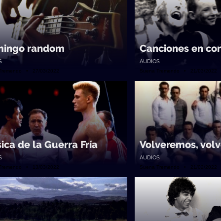
ingo random
Canciones en con
S
AUDIOS
Tremendo • 27/03/2022
Suena Tremendo • 21/03/2022
ica de la Guerra Fría
Volveremos, vol
S
AUDIOS
Tremendo • 13/03/2022
Suena Tremendo • 21/02/2022