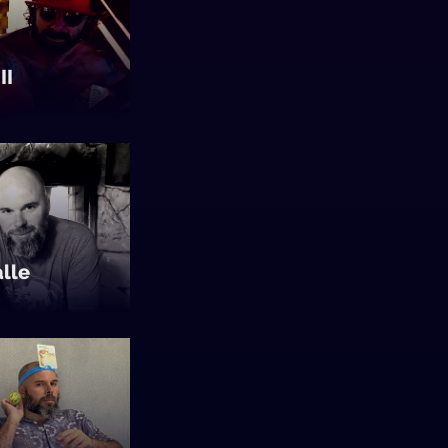
II
alle