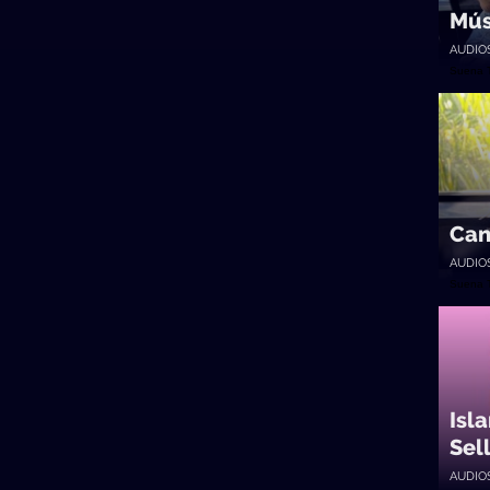
Mús
AUDIO
Suena 
Can
AUDIO
Suena 
Isl
Sell
AUDIO