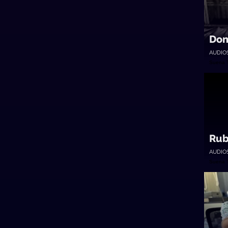
Dom
AUDIO
Suena 
Rub
AUDIO
Suena 