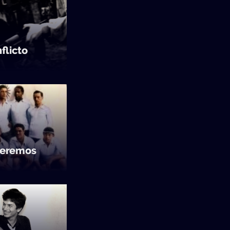
flicto
veremos