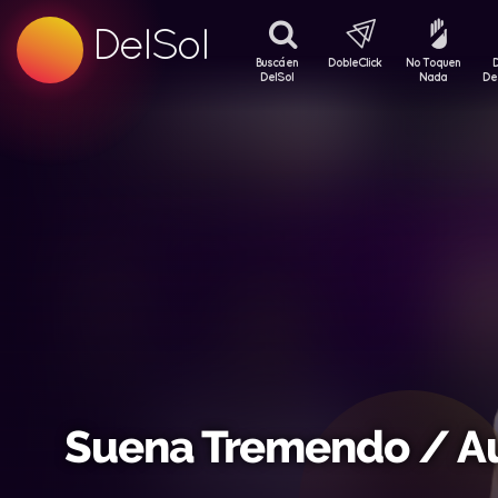
99.5 FM
DelSol
99.5 FM
Buscá en
DobleClick
No Toquen
DelSol
Nada
De
Suena Tremendo / A