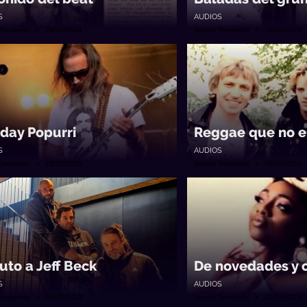
S
AUDIOS
Tremendo • 20/05/2024
Suena Tremendo • 29/10/2023
day Popurri
Reggae que no e
S
AUDIOS
Tremendo • 22/10/2023
Suena Tremendo • 08/10/2023
buto a Jeff Beck
De novedades y o
S
AUDIOS
Tremendo • 03/07/2023
Suena Tremendo • 30/05/2023