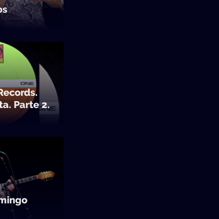
os
 Records.
ta. Parte 2.
omingo