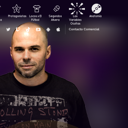
Protagonistas
Locos x El
Segundos
Las
Anatomía
za
Fútbol
Afuera
Variables
Ocultas
Contacto Comercial