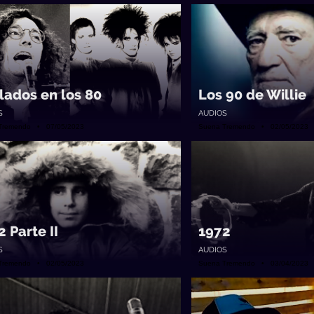
lados en los 80
Los 90 de Willie
S
AUDIOS
Tremendo • 07/05/2023
Suena Tremendo • 02/05/2023
 Parte II
1972
S
AUDIOS
Tremendo • 02/05/2023
Suena Tremendo • 03/04/2023