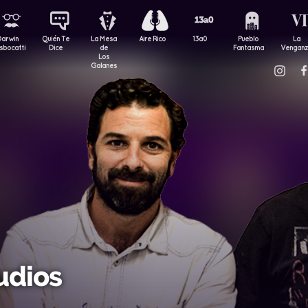
Darwin
Quién Te
La Mesa
Aire Rico
13a0
Pueblo
La
sbocatti
Dice
de
Fantasma
Vengan
Los
Galanes
udios