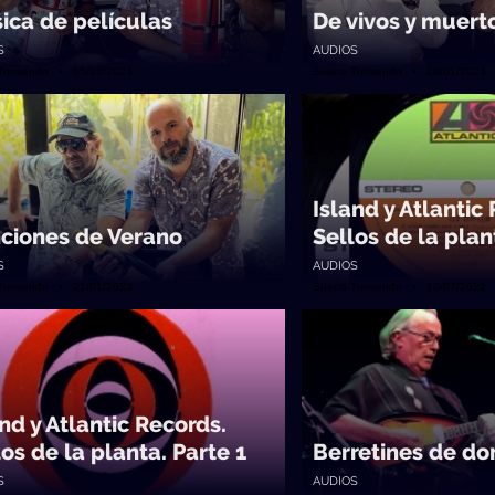
ica de películas
De vivos y muert
S
AUDIOS
Tremendo • 05/02/2023
Suena Tremendo • 29/01/2023
Island y Atlantic
ciones de Verano
Sellos de la plan
S
AUDIOS
Tremendo • 21/01/2023
Suena Tremendo • 10/07/2022
and y Atlantic Records.
os de la planta. Parte 1
Berretines de d
S
AUDIOS