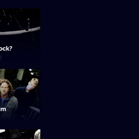
ock?
am