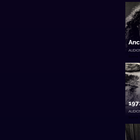
Anc
AUDIO
Suena 
1972
AUDIO
Suena 