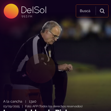
DelSol
99.5 FM
Buscá
99.5 FM
99.5 FM
A la cancha
13a0
|
03/09/2025 | Foto: AFP (Todos los derechos reservados)