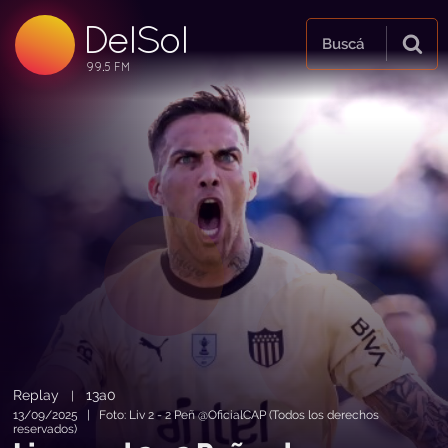
DelSol
99.5 FM
Buscá
99.5 FM
99.5 FM
Replay
13a0
|
13/09/2025 | Foto: Liv 2 - 2 Peñ @OficialCAP (Todos los derechos
reservados)