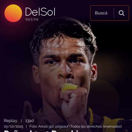
DelSol
99.5 FM
Buscá
99.5 FM
99.5 FM
Replay
13a0
|
05/10/2025 | Foto: Arezo gol @ligaauf (Todos los derechos reservados)