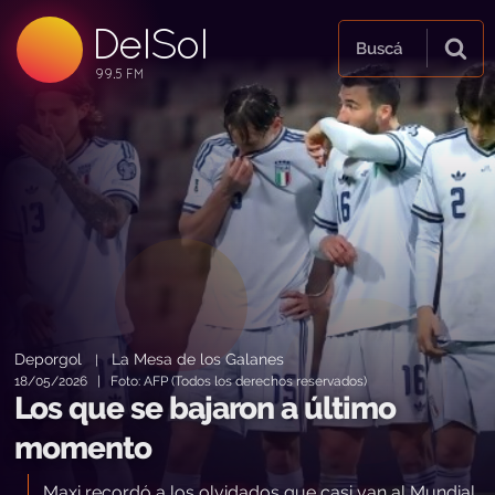
DelSol
99.5 FM
Buscá
99.5 FM
99.5 FM
Deporgol
La Mesa de los Galanes
|
18/05/2026 | Foto: AFP (Todos los derechos reservados)
Los que se bajaron a último
momento
Maxi recordó a los olvidados que casi van al Mundial