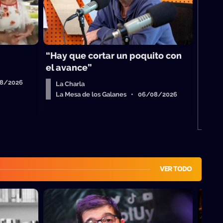
Má
Me
“Hay que cortar un poquito con
el avance”
08/2026
La Charla
La Mesa de los Galanes • 06/08/2026
VER TODO