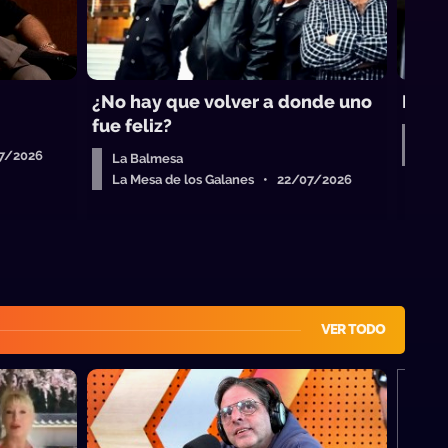
¿No hay que volver a donde uno
La Ba
fue feliz?
La 
07/2026
La 
La Balmesa
La Mesa de los Galanes • 22/07/2026
VER TODO