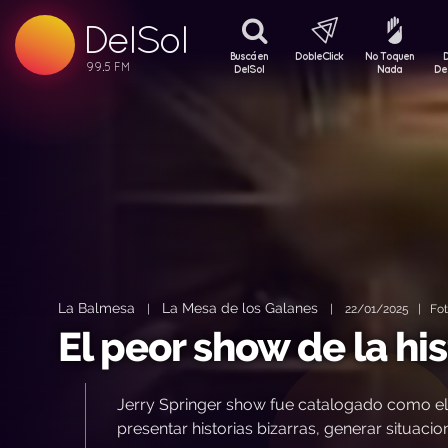
99.5 FM
DelSol
99.5 FM
Buscá en
DobleClick
No Toquen
DelSol
Nada
De
La Balmesa
La Mesa de los Galanes
|
|
22/01/2025 | Foto
El peor show de la his
Jerry Springer show fue catalogado como el 
presentar historias bizarras, generar situaci