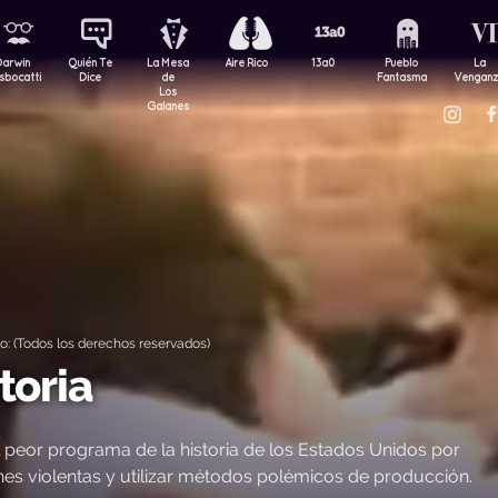
Darwin
Quién Te
La Mesa
Aire Rico
13a0
Pueblo
La
sbocatti
Dice
de
Fantasma
Vengan
Los
Galanes
: (Todos los derechos reservados)
toria
peor programa de la historia de los Estados Unidos por
ones violentas y utilizar métodos polémicos de producción.