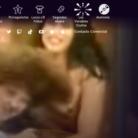
Protagonistas
Locos x El
Segundos
Las
Anatomía
za
Fútbol
Afuera
Variables
Ocultas
Contacto Comercial