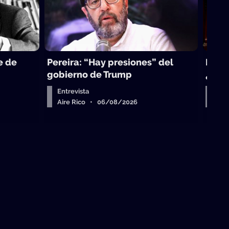
e de
Pereira: “Hay presiones” del
La to
gobierno de Trump
¿sub
Entrevista
Arr
Aire Rico • 06/08/2026
Air