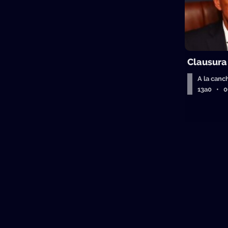
Clausura
A la canc
13a0 • 